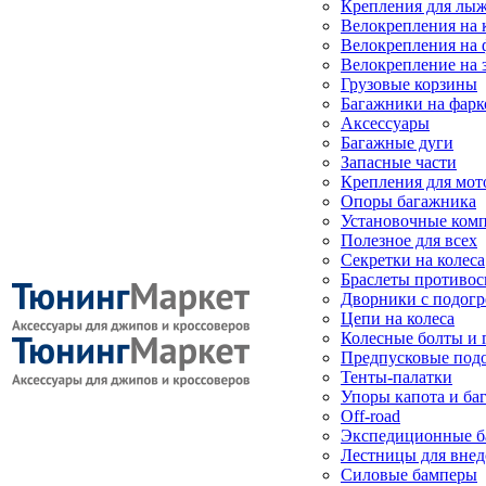
Крепления для лыж
Велокрепления на
Велокрепления на 
Велокрепление на 
Грузовые корзины
Багажники на фарк
Аксессуары
Багажные дуги
Запасные части
Крепления для мот
Опоры багажника
Установочные ком
Полезное для всех
Секретки на колеса
Браслеты противо
Дворники с подогр
Цепи на колеса
Колесные болты и 
Предпусковые под
Тенты-палатки
Упоры капота и ба
Off-road
Экспедиционные б
Лестницы для вне
Силовые бамперы