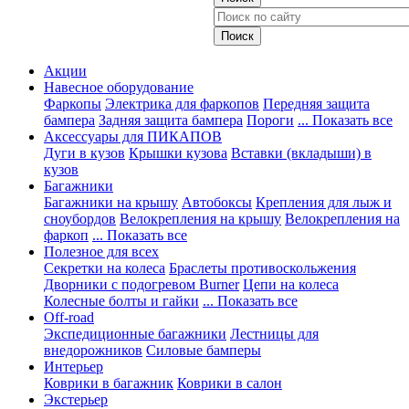
Акции
Навесное оборудование
Фаркопы
Электрика для фаркопов
Передняя защита
бампера
Задняя защита бампера
Пороги
... Показать все
Аксессуары для ПИКАПОВ
Дуги в кузов
Крышки кузова
Вставки (вкладыши) в
кузов
Багажники
Багажники на крышу
Автобоксы
Крепления для лыж и
сноубордов
Велокрепления на крышу
Велокрепления на
фаркоп
... Показать все
Полезное для всех
Секретки на колеса
Браслеты противоскольжения
Дворники с подогревом Burner
Цепи на колеса
Колесные болты и гайки
... Показать все
Off-road
Экспедиционные багажники
Лестницы для
внедорожников
Силовые бамперы
Интерьер
Коврики в багажник
Коврики в салон
Экстерьер