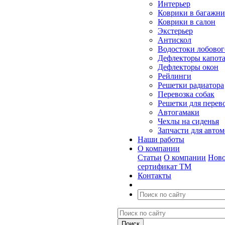
Интерьер
Коврики в багажн
Коврики в салон
Экстерьер
Антискол
Водостоки лобовог
Дефлекторы капот
Дефлекторы окон
Рейлинги
Решетки радиатора
Перевозка собак
Решетки для перев
Автогамаки
Чехлы на сиденья
Запчасти для авто
Наши работы
О компании
Статьи
О компании
Ново
сертификат ТМ
Контакты