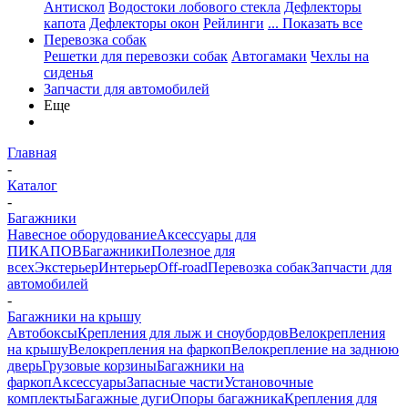
Антискол
Водостоки лобового стекла
Дефлекторы
капота
Дефлекторы окон
Рейлинги
... Показать все
Перевозка собак
Решетки для перевозки собак
Автогамаки
Чехлы на
сиденья
Запчасти для автомобилей
Еще
Главная
-
Каталог
-
Багажники
Навесное оборудование
Аксессуары для
ПИКАПОВ
Багажники
Полезное для
всех
Экстерьер
Интерьер
Off-road
Перевозка собак
Запчасти для
автомобилей
-
Багажники на крышу
Автобоксы
Крепления для лыж и сноубордов
Велокрепления
на крышу
Велокрепления на фаркоп
Велокрепление на заднюю
дверь
Грузовые корзины
Багажники на
фаркоп
Аксессуары
Запасные части
Установочные
комплекты
Багажные дуги
Опоры багажника
Крепления для