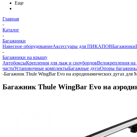
Еще
Главная
-
Каталог
-
Багажники
Навесное оборудование
Аксессуары для ПИКАПОВ
Багажники
-
Багажники на крышу
Автобоксы
Крепления для лыж и сноубордов
Велокрепления на
части
Установочные комплекты
Багажные дуги
Опоры багажник
-
Багажник Thule WingBar Evo на аэродинамических дугах для M
Багажник Thule WingBar Evo на аэродин