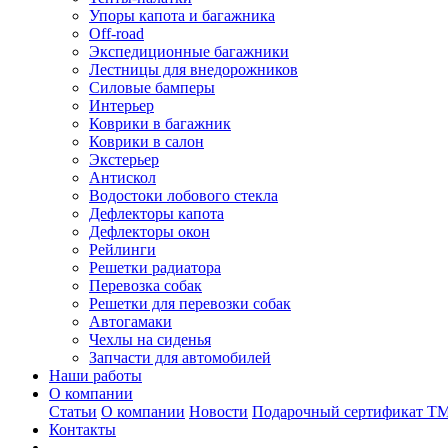
Упоры капота и багажника
Off-road
Экспедиционные багажники
Лестницы для внедорожников
Силовые бамперы
Интерьер
Коврики в багажник
Коврики в салон
Экстерьер
Антискол
Водостоки лобового стекла
Дефлекторы капота
Дефлекторы окон
Рейлинги
Решетки радиатора
Перевозка собак
Решетки для перевозки собак
Автогамаки
Чехлы на сиденья
Запчасти для автомобилей
Наши работы
О компании
Статьи
О компании
Новости
Подарочный сертификат Т
Контакты