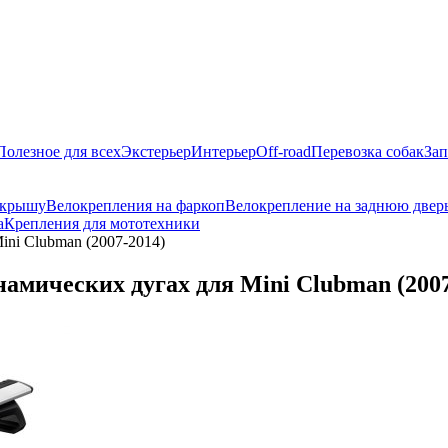
Полезное для всех
Экстерьер
Интерьер
Off-road
Перевозка собак
Зап
 крышу
Велокрепления на фаркоп
Велокрепление на заднюю двер
а
Крепления для мототехники
ini Clubman (2007-2014)
амических дугах для Mini Clubman (2007