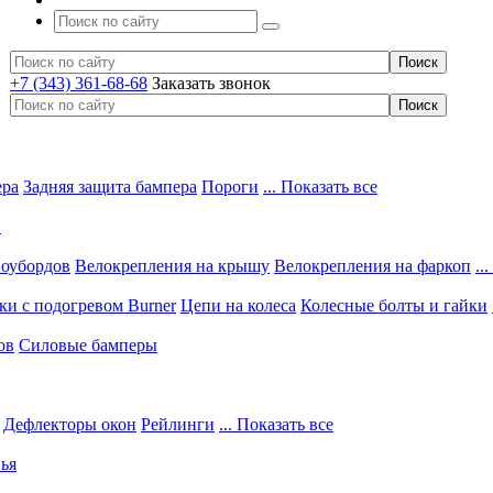
+7 (343) 361-68-68
Заказать звонок
ера
Задняя защита бампера
Пороги
... Показать все
в
ноубордов
Велокрепления на крышу
Велокрепления на фаркоп
..
и с подогревом Burner
Цепи на колеса
Колесные болты и гайки
ов
Силовые бамперы
Дефлекторы окон
Рейлинги
... Показать все
ья