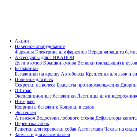
Акции
Навесное оборудование
Фаркопы
Электрика для фаркопов
Передняя защита бамп
Аксессуары для ПИКАПОВ
Дуги в кузов
Крышки кузова
Вставки (вкладыши) в кузо
Багажники
Багажники на крышу
Автобоксы
Крепления для лыж и с
Полезное для всех
Секретки на колеса
Браслеты противоскольжения
Дворник
Off-road
Экспедиционные багажники
Лестницы для внедорожник
Интерьер
Коврики в багажник
Коврики в салон
Экстерьер
Антискол
Водостоки лобового стекла
Дефлекторы капота
Перевозка собак
Решетки для перевозки собак
Автогамаки
Чехлы на сиден
Запчасти для автомобилей