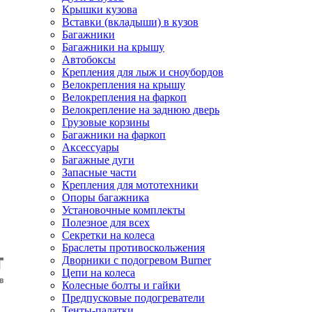
Крышки кузова
Вставки (вкладыши) в кузов
Багажники
Багажники на крышу
Автобоксы
Крепления для лыж и сноубордов
Велокрепления на крышу
Велокрепления на фаркоп
Велокрепление на заднюю дверь
Грузовые корзины
Багажники на фаркоп
Аксессуары
Багажные дуги
Запасные части
Крепления для мототехники
Опоры багажника
Установочные комплекты
Полезное для всех
Секретки на колеса
Браслеты противоскольжения
Дворники с подогревом Burner
Цепи на колеса
Колесные болты и гайки
Предпусковые подогреватели
Тенты-палатки