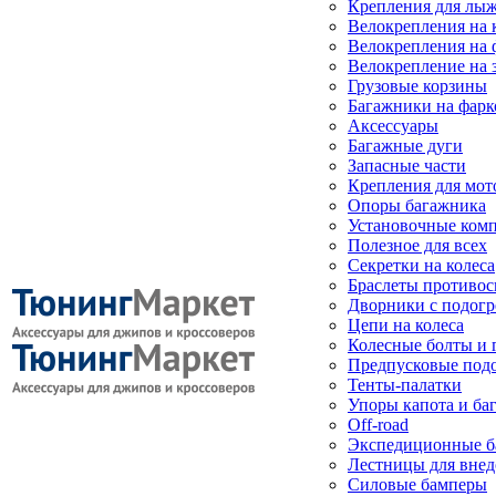
Крепления для лыж
Велокрепления на
Велокрепления на 
Велокрепление на 
Грузовые корзины
Багажники на фарк
Аксессуары
Багажные дуги
Запасные части
Крепления для мот
Опоры багажника
Установочные ком
Полезное для всех
Секретки на колеса
Браслеты противо
Дворники с подогр
Цепи на колеса
Колесные болты и 
Предпусковые под
Тенты-палатки
Упоры капота и ба
Off-road
Экспедиционные б
Лестницы для вне
Силовые бамперы