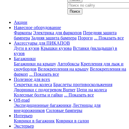
Акции
Навесное оборудование
Фаркопы
Электрика для фаркопов
Передняя защита
бампера
Задняя защита бампера
Пороги
... Показать все
Аксессуары для ПИКАПОВ
Дуги в кузов
Крышки кузова
Вставки (вкладыши) в
кузов
Багажники
Багажники на крышу
Автобоксы
Крепления для лыж и
сноубордов
Велокрепления на крышу
Велокрепления на
фаркоп
... Показать все
Полезное для всех
Секретки на колеса
Браслеты противоскольжения
Дворники с подогревом Burner
Цепи на колеса
Колесные болты и гайки
... Показать все
Off-road
Экспедиционные багажники
Лестницы для
внедорожников
Силовые бамперы
Интерьер
Коврики в багажник
Коврики в салон
Экстерьер