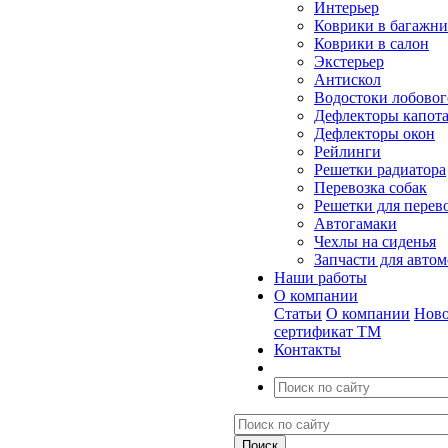
Интерьер
Коврики в багажн
Коврики в салон
Экстерьер
Антискол
Водостоки лобовог
Дефлекторы капот
Дефлекторы окон
Рейлинги
Решетки радиатора
Перевозка собак
Решетки для перев
Автогамаки
Чехлы на сиденья
Запчасти для авто
Наши работы
О компании
Статьи
О компании
Ново
сертификат ТМ
Контакты