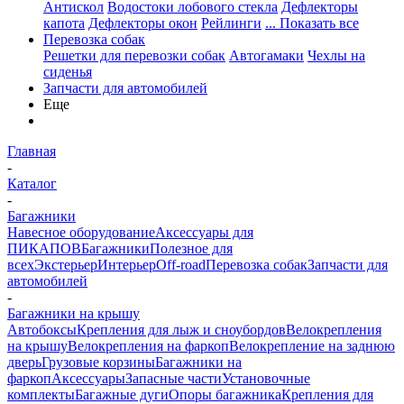
Антискол
Водостоки лобового стекла
Дефлекторы
капота
Дефлекторы окон
Рейлинги
... Показать все
Перевозка собак
Решетки для перевозки собак
Автогамаки
Чехлы на
сиденья
Запчасти для автомобилей
Еще
Главная
-
Каталог
-
Багажники
Навесное оборудование
Аксессуары для
ПИКАПОВ
Багажники
Полезное для
всех
Экстерьер
Интерьер
Off-road
Перевозка собак
Запчасти для
автомобилей
-
Багажники на крышу
Автобоксы
Крепления для лыж и сноубордов
Велокрепления
на крышу
Велокрепления на фаркоп
Велокрепление на заднюю
дверь
Грузовые корзины
Багажники на
фаркоп
Аксессуары
Запасные части
Установочные
комплекты
Багажные дуги
Опоры багажника
Крепления для