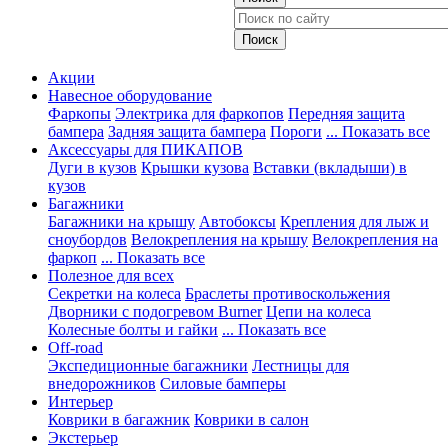
Акции
Навесное оборудование
Фаркопы
Электрика для фаркопов
Передняя защита
бампера
Задняя защита бампера
Пороги
... Показать все
Аксессуары для ПИКАПОВ
Дуги в кузов
Крышки кузова
Вставки (вкладыши) в
кузов
Багажники
Багажники на крышу
Автобоксы
Крепления для лыж и
сноубордов
Велокрепления на крышу
Велокрепления на
фаркоп
... Показать все
Полезное для всех
Секретки на колеса
Браслеты противоскольжения
Дворники с подогревом Burner
Цепи на колеса
Колесные болты и гайки
... Показать все
Off-road
Экспедиционные багажники
Лестницы для
внедорожников
Силовые бамперы
Интерьер
Коврики в багажник
Коврики в салон
Экстерьер