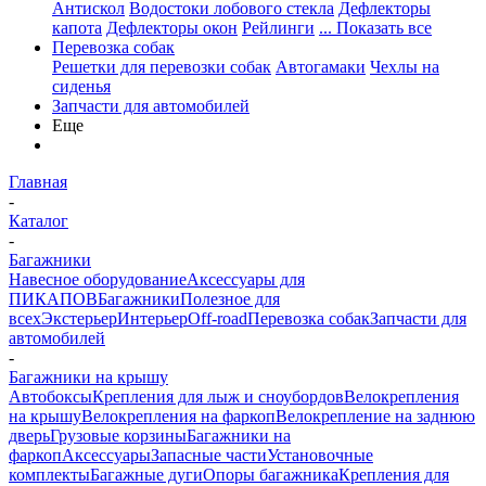
Антискол
Водостоки лобового стекла
Дефлекторы
капота
Дефлекторы окон
Рейлинги
... Показать все
Перевозка собак
Решетки для перевозки собак
Автогамаки
Чехлы на
сиденья
Запчасти для автомобилей
Еще
Главная
-
Каталог
-
Багажники
Навесное оборудование
Аксессуары для
ПИКАПОВ
Багажники
Полезное для
всех
Экстерьер
Интерьер
Off-road
Перевозка собак
Запчасти для
автомобилей
-
Багажники на крышу
Автобоксы
Крепления для лыж и сноубордов
Велокрепления
на крышу
Велокрепления на фаркоп
Велокрепление на заднюю
дверь
Грузовые корзины
Багажники на
фаркоп
Аксессуары
Запасные части
Установочные
комплекты
Багажные дуги
Опоры багажника
Крепления для