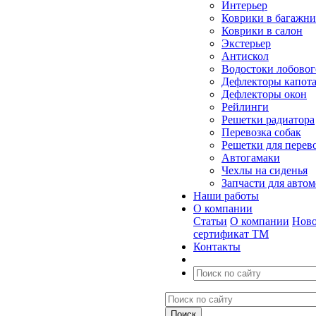
Интерьер
Коврики в багажн
Коврики в салон
Экстерьер
Антискол
Водостоки лобовог
Дефлекторы капот
Дефлекторы окон
Рейлинги
Решетки радиатора
Перевозка собак
Решетки для перев
Автогамаки
Чехлы на сиденья
Запчасти для авто
Наши работы
О компании
Статьи
О компании
Ново
сертификат ТМ
Контакты