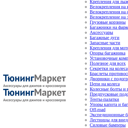
Крепления для лыж
Велокрепления на
Велокрепления на 
Велокрепление на 
Грузовые корзины
Багажники на фарк
Аксессуары
Багажные дуги
Запасные части
Крепления для мот
Опоры багажника
Установочные ком
Полезное для всех
Секретки на колеса
Браслеты противо
Дворники с подогр
Цепи на колеса
Колесные болты и 
Предпусковые под
Тенты-палатки
Упоры капота и ба
Off-road
Экспедиционные б
Лестницы для вне
Силовые бамперы