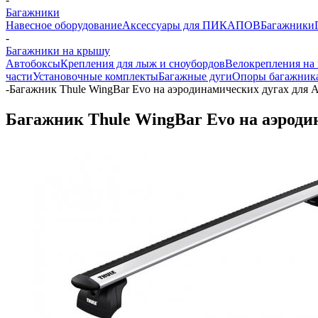
Багажники
Навесное оборудование
Аксессуары для ПИКАПОВ
Багажники
-
Багажники на крышу
Автобоксы
Крепления для лыж и сноубордов
Велокрепления на
части
Установочные комплекты
Багажные дуги
Опоры багажник
-
Багажник Thule WingBar Evo на аэродинамических дугах для Au
Багажник Thule WingBar Evo на аэродин