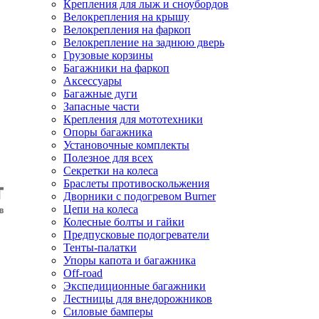
Крепления для лыж и сноубордов
Велокрепления на крышу
Велокрепления на фаркоп
Велокрепление на заднюю дверь
Грузовые корзины
Багажники на фаркоп
Аксессуары
Багажные дуги
Запасные части
Крепления для мототехники
Опоры багажника
Установочные комплекты
Полезное для всех
Секретки на колеса
Браслеты противоскольжения
Дворники с подогревом Burner
Цепи на колеса
Колесные болты и гайки
Предпусковые подогреватели
Тенты-палатки
Упоры капота и багажника
Off-road
Экспедиционные багажники
Лестницы для внедорожников
Силовые бамперы