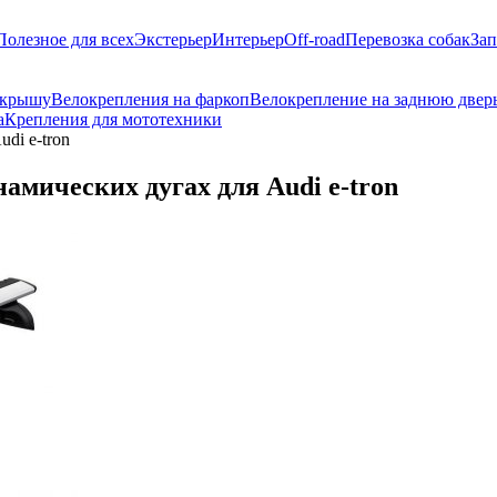
Полезное для всех
Экстерьер
Интерьер
Off-road
Перевозка собак
Зап
 крышу
Велокрепления на фаркоп
Велокрепление на заднюю двер
а
Крепления для мототехники
di e-tron
амических дугах для Audi e-tron