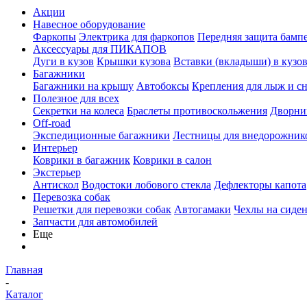
Акции
Навесное оборудование
Фаркопы
Электрика для фаркопов
Передняя защита бамп
Аксессуары для ПИКАПОВ
Дуги в кузов
Крышки кузова
Вставки (вкладыши) в кузо
Багажники
Багажники на крышу
Автобоксы
Крепления для лыж и с
Полезное для всех
Секретки на колеса
Браслеты противоскольжения
Дворник
Off-road
Экспедиционные багажники
Лестницы для внедорожник
Интерьер
Коврики в багажник
Коврики в салон
Экстерьер
Антискол
Водостоки лобового стекла
Дефлекторы капота
Перевозка собак
Решетки для перевозки собак
Автогамаки
Чехлы на сиден
Запчасти для автомобилей
Еще
Главная
-
Каталог
-