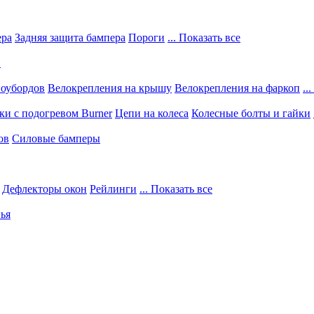
ера
Задняя защита бампера
Пороги
... Показать все
в
ноубордов
Велокрепления на крышу
Велокрепления на фаркоп
..
и с подогревом Burner
Цепи на колеса
Колесные болты и гайки
ов
Силовые бамперы
Дефлекторы окон
Рейлинги
... Показать все
ья