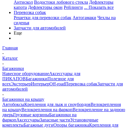
Антискол
Водостоки лобового стекла
Дефлекторы
капота
Дефлекторы окон
Рейлинги
... Показать все
Перевозка собак
Решетки для перевозки собак
Автогамаки
Чехлы на
сиденья
Запчасти для автомобилей
Еще
Главная
-
Каталог
-
Багажники
Навесное оборудование
Аксессуары для
ПИКАПОВ
Багажники
Полезное для
всех
Экстерьер
Интерьер
Off-road
Перевозка собак
Запчасти для
автомобилей
-
Багажники на крышу
Автобоксы
Крепления для лыж и сноубордов
Велокрепления
на крышу
Велокрепления на фаркоп
Велокрепление на заднюю
дверь
Грузовые корзины
Багажники на
фаркоп
Аксессуары
Запасные части
Установочные
комплекты
Багажные дуги
Опоры багажника
Крепления для