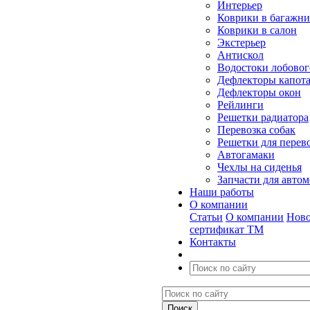
Интерьер
Коврики в багажн
Коврики в салон
Экстерьер
Антискол
Водостоки лобовог
Дефлекторы капот
Дефлекторы окон
Рейлинги
Решетки радиатора
Перевозка собак
Решетки для перев
Автогамаки
Чехлы на сиденья
Запчасти для авто
Наши работы
О компании
Статьи
О компании
Ново
сертификат ТМ
Контакты