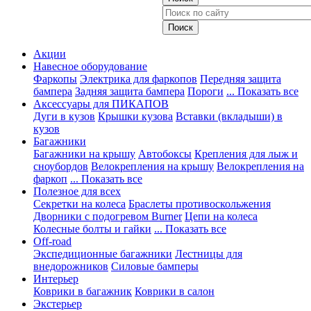
Акции
Навесное оборудование
Фаркопы
Электрика для фаркопов
Передняя защита
бампера
Задняя защита бампера
Пороги
... Показать все
Аксессуары для ПИКАПОВ
Дуги в кузов
Крышки кузова
Вставки (вкладыши) в
кузов
Багажники
Багажники на крышу
Автобоксы
Крепления для лыж и
сноубордов
Велокрепления на крышу
Велокрепления на
фаркоп
... Показать все
Полезное для всех
Секретки на колеса
Браслеты противоскольжения
Дворники с подогревом Burner
Цепи на колеса
Колесные болты и гайки
... Показать все
Off-road
Экспедиционные багажники
Лестницы для
внедорожников
Силовые бамперы
Интерьер
Коврики в багажник
Коврики в салон
Экстерьер