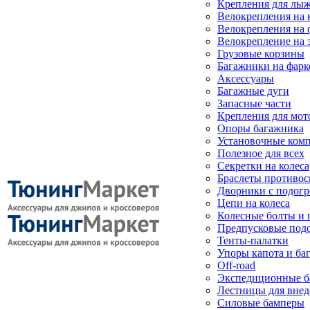
Крепления для лыж
Велокрепления на
Велокрепления на 
Велокрепление на 
Грузовые корзины
Багажники на фарк
Аксессуары
Багажные дуги
Запасные части
Крепления для мот
Опоры багажника
Установочные ком
Полезное для всех
Секретки на колеса
Браслеты противо
Дворники с подогр
Цепи на колеса
Колесные болты и 
Предпусковые под
Тенты-палатки
Упоры капота и ба
Off-road
Экспедиционные б
Лестницы для вне
Силовые бамперы