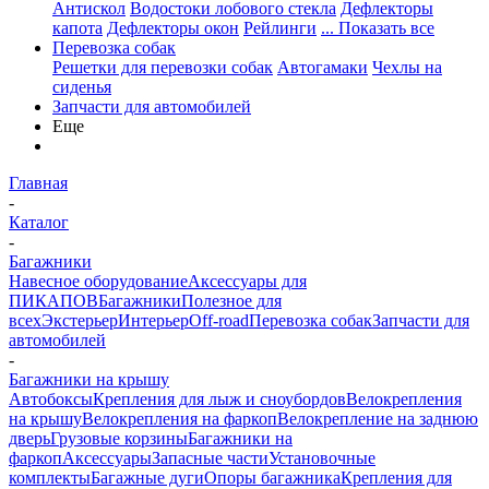
Антискол
Водостоки лобового стекла
Дефлекторы
капота
Дефлекторы окон
Рейлинги
... Показать все
Перевозка собак
Решетки для перевозки собак
Автогамаки
Чехлы на
сиденья
Запчасти для автомобилей
Еще
Главная
-
Каталог
-
Багажники
Навесное оборудование
Аксессуары для
ПИКАПОВ
Багажники
Полезное для
всех
Экстерьер
Интерьер
Off-road
Перевозка собак
Запчасти для
автомобилей
-
Багажники на крышу
Автобоксы
Крепления для лыж и сноубордов
Велокрепления
на крышу
Велокрепления на фаркоп
Велокрепление на заднюю
дверь
Грузовые корзины
Багажники на
фаркоп
Аксессуары
Запасные части
Установочные
комплекты
Багажные дуги
Опоры багажника
Крепления для