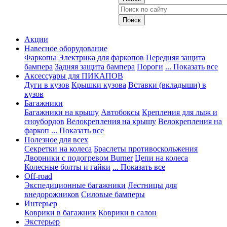
Акции
Навесное оборудование
Фаркопы
Электрика для фаркопов
Передняя защита
бампера
Задняя защита бампера
Пороги
... Показать все
Аксессуары для ПИКАПОВ
Дуги в кузов
Крышки кузова
Вставки (вкладыши) в
кузов
Багажники
Багажники на крышу
Автобоксы
Крепления для лыж и
сноубордов
Велокрепления на крышу
Велокрепления на
фаркоп
... Показать все
Полезное для всех
Секретки на колеса
Браслеты противоскольжения
Дворники с подогревом Burner
Цепи на колеса
Колесные болты и гайки
... Показать все
Off-road
Экспедиционные багажники
Лестницы для
внедорожников
Силовые бамперы
Интерьер
Коврики в багажник
Коврики в салон
Экстерьер