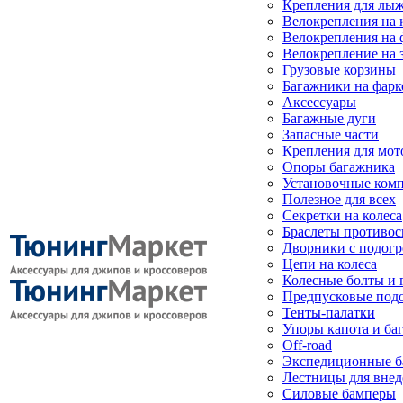
Крепления для лыж
Велокрепления на
Велокрепления на 
Велокрепление на 
Грузовые корзины
Багажники на фарк
Аксессуары
Багажные дуги
Запасные части
Крепления для мот
Опоры багажника
Установочные ком
Полезное для всех
Секретки на колеса
Браслеты противо
Дворники с подогр
Цепи на колеса
Колесные болты и 
Предпусковые под
Тенты-палатки
Упоры капота и ба
Off-road
Экспедиционные б
Лестницы для вне
Силовые бамперы