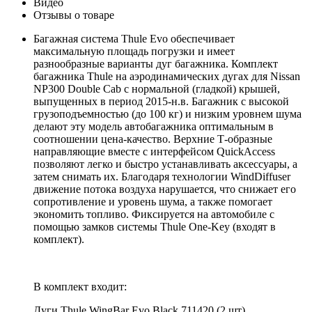
Видео
Отзывы о товаре
Багажная система Thule Evo обеспечивает
максимальную площадь погрузки и имеет
разнообразные варианты дуг багажника. Комплект
багажника Thule на аэродинамических дугах для Nissan
NP300 Double Cab с нормальной (гладкой) крышей,
выпущенных в период 2015-н.в. Багажник с высокой
грузоподъемностью (до 100 кг) и низким уровнем шума
делают эту модель автобагажника оптимальным в
соотношении цена-качество. Верхние Т-образные
направляющие вместе с интерфейсом QuickAccess
позволяют легко и быстро устанавливать аксессуары, а
затем снимать их. Благодаря технологии WindDiffuser
движение потока воздуха нарушается, что снижает его
сопротивление и уровень шума, а также помогает
экономить топливо. Фиксируется на автомобиле с
помощью замков системы Thule One-Key (входят в
комплект).
В комплект входит:
Дуги Thule WingBar Evo Black 711420 (2 шт).