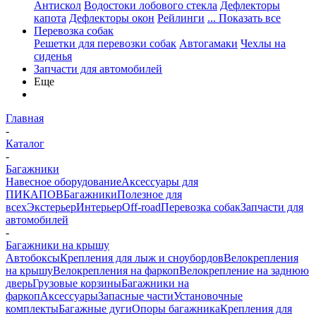
Антискол
Водостоки лобового стекла
Дефлекторы
капота
Дефлекторы окон
Рейлинги
... Показать все
Перевозка собак
Решетки для перевозки собак
Автогамаки
Чехлы на
сиденья
Запчасти для автомобилей
Еще
Главная
-
Каталог
-
Багажники
Навесное оборудование
Аксессуары для
ПИКАПОВ
Багажники
Полезное для
всех
Экстерьер
Интерьер
Off-road
Перевозка собак
Запчасти для
автомобилей
-
Багажники на крышу
Автобоксы
Крепления для лыж и сноубордов
Велокрепления
на крышу
Велокрепления на фаркоп
Велокрепление на заднюю
дверь
Грузовые корзины
Багажники на
фаркоп
Аксессуары
Запасные части
Установочные
комплекты
Багажные дуги
Опоры багажника
Крепления для