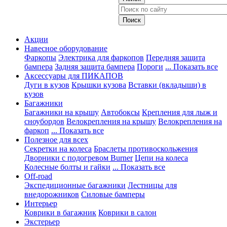
Акции
Навесное оборудование
Фаркопы
Электрика для фаркопов
Передняя защита
бампера
Задняя защита бампера
Пороги
... Показать все
Аксессуары для ПИКАПОВ
Дуги в кузов
Крышки кузова
Вставки (вкладыши) в
кузов
Багажники
Багажники на крышу
Автобоксы
Крепления для лыж и
сноубордов
Велокрепления на крышу
Велокрепления на
фаркоп
... Показать все
Полезное для всех
Секретки на колеса
Браслеты противоскольжения
Дворники с подогревом Burner
Цепи на колеса
Колесные болты и гайки
... Показать все
Off-road
Экспедиционные багажники
Лестницы для
внедорожников
Силовые бамперы
Интерьер
Коврики в багажник
Коврики в салон
Экстерьер