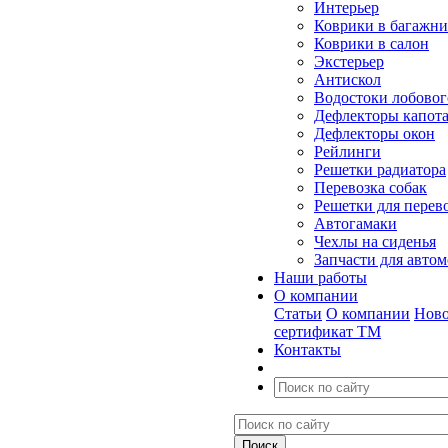
Интерьер
Коврики в багажн
Коврики в салон
Экстерьер
Антискол
Водостоки лобовог
Дефлекторы капот
Дефлекторы окон
Рейлинги
Решетки радиатора
Перевозка собак
Решетки для перев
Автогамаки
Чехлы на сиденья
Запчасти для авто
Наши работы
О компании
Статьи
О компании
Ново
сертификат ТМ
Контакты