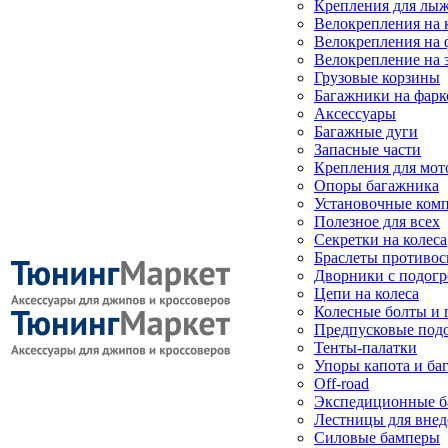
Крепления для лыж
Велокрепления на
Велокрепления на 
Велокрепление на 
Грузовые корзины
Багажники на фарк
Аксессуары
Багажные дуги
Запасные части
Крепления для мот
Опоры багажника
Установочные ком
Полезное для всех
Секретки на колеса
Браслеты противо
Дворники с подогр
Цепи на колеса
Колесные болты и 
Предпусковые под
Тенты-палатки
Упоры капота и ба
Off-road
Экспедиционные б
Лестницы для вне
Силовые бамперы