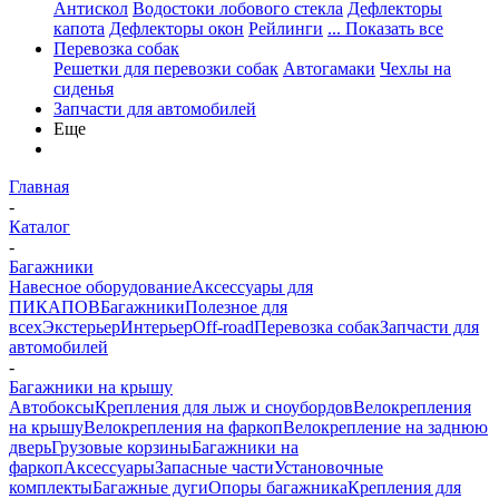
Антискол
Водостоки лобового стекла
Дефлекторы
капота
Дефлекторы окон
Рейлинги
... Показать все
Перевозка собак
Решетки для перевозки собак
Автогамаки
Чехлы на
сиденья
Запчасти для автомобилей
Еще
Главная
-
Каталог
-
Багажники
Навесное оборудование
Аксессуары для
ПИКАПОВ
Багажники
Полезное для
всех
Экстерьер
Интерьер
Off-road
Перевозка собак
Запчасти для
автомобилей
-
Багажники на крышу
Автобоксы
Крепления для лыж и сноубордов
Велокрепления
на крышу
Велокрепления на фаркоп
Велокрепление на заднюю
дверь
Грузовые корзины
Багажники на
фаркоп
Аксессуары
Запасные части
Установочные
комплекты
Багажные дуги
Опоры багажника
Крепления для