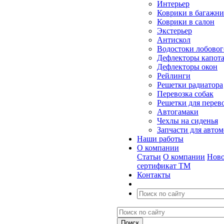
Интерьер
Коврики в багажн
Коврики в салон
Экстерьер
Антискол
Водостоки лобовог
Дефлекторы капот
Дефлекторы окон
Рейлинги
Решетки радиатора
Перевозка собак
Решетки для перев
Автогамаки
Чехлы на сиденья
Запчасти для авто
Наши работы
О компании
Статьи
О компании
Ново
сертификат ТМ
Контакты