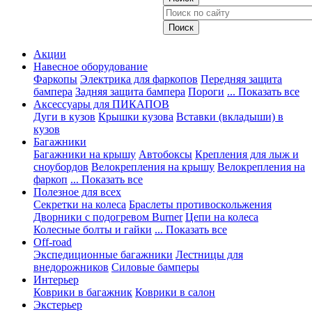
Акции
Навесное оборудование
Фаркопы
Электрика для фаркопов
Передняя защита
бампера
Задняя защита бампера
Пороги
... Показать все
Аксессуары для ПИКАПОВ
Дуги в кузов
Крышки кузова
Вставки (вкладыши) в
кузов
Багажники
Багажники на крышу
Автобоксы
Крепления для лыж и
сноубордов
Велокрепления на крышу
Велокрепления на
фаркоп
... Показать все
Полезное для всех
Секретки на колеса
Браслеты противоскольжения
Дворники с подогревом Burner
Цепи на колеса
Колесные болты и гайки
... Показать все
Off-road
Экспедиционные багажники
Лестницы для
внедорожников
Силовые бамперы
Интерьер
Коврики в багажник
Коврики в салон
Экстерьер