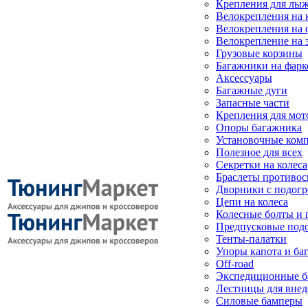
Крепления для лыж
Велокрепления на
Велокрепления на 
Велокрепление на 
Грузовые корзины
Багажники на фарк
Аксессуары
Багажные дуги
Запасные части
Крепления для мот
Опоры багажника
Установочные ком
Полезное для всех
Секретки на колеса
Браслеты противо
Дворники с подогр
Цепи на колеса
Колесные болты и 
Предпусковые под
Тенты-палатки
Упоры капота и ба
Off-road
Экспедиционные б
Лестницы для вне
Силовые бамперы