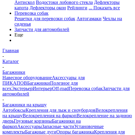
Антискол
Водостоки лобового стекла
Дефлекторы
капота
Дефлекторы окон
Рейлинги
... Показать все
Перевозка собак
Решетки для перевозки собак
Автогамаки
Чехлы на
сиденья
Запчасти для автомобилей
Еще
Главная
-
Каталог
-
Багажники
Навесное оборудование
Аксессуары для
ПИКАПОВ
Багажники
Полезное для
всех
Экстерьер
Интерьер
Off-road
Перевозка собак
Запчасти для
автомобилей
-
Багажники на крышу
Автобоксы
Крепления для лыж и сноубордов
Велокрепления
на крышу
Велокрепления на фаркоп
Велокрепление на заднюю
дверь
Грузовые корзины
Багажники на
фаркоп
Аксессуары
Запасные части
Установочные
комплекты
Багажные дуги
Опоры багажника
Крепления для