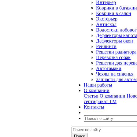
Интерьер
Коврики в багажн
Коврики в салон
Экстерьер
Антискол
Водостоки лобовог
Дефлекторы капот
Дефлекторы окон
Рейлинги
Решетки радиатора
Перевозка собак
Решетки для перев
Автогамаки
Чехлы на сиденья
Запчасти для авто
Наши работы
О компании
Статьи
О компании
Ново
сертификат ТМ
Контакты