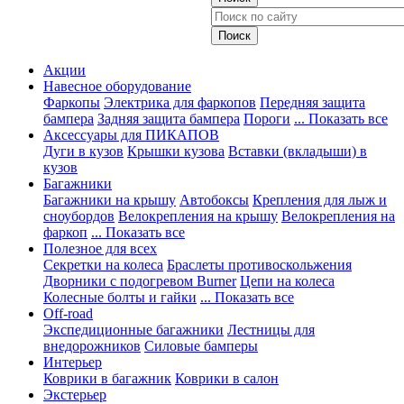
Акции
Навесное оборудование
Фаркопы
Электрика для фаркопов
Передняя защита
бампера
Задняя защита бампера
Пороги
... Показать все
Аксессуары для ПИКАПОВ
Дуги в кузов
Крышки кузова
Вставки (вкладыши) в
кузов
Багажники
Багажники на крышу
Автобоксы
Крепления для лыж и
сноубордов
Велокрепления на крышу
Велокрепления на
фаркоп
... Показать все
Полезное для всех
Секретки на колеса
Браслеты противоскольжения
Дворники с подогревом Burner
Цепи на колеса
Колесные болты и гайки
... Показать все
Off-road
Экспедиционные багажники
Лестницы для
внедорожников
Силовые бамперы
Интерьер
Коврики в багажник
Коврики в салон
Экстерьер