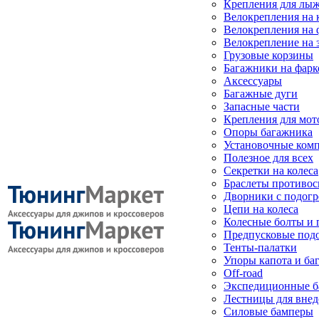
Крепления для лыж
Велокрепления на
Велокрепления на 
Велокрепление на 
Грузовые корзины
Багажники на фарк
Аксессуары
Багажные дуги
Запасные части
Крепления для мот
Опоры багажника
Установочные ком
Полезное для всех
Секретки на колеса
Браслеты противо
Дворники с подогр
Цепи на колеса
Колесные болты и 
Предпусковые под
Тенты-палатки
Упоры капота и ба
Off-road
Экспедиционные б
Лестницы для вне
Силовые бамперы