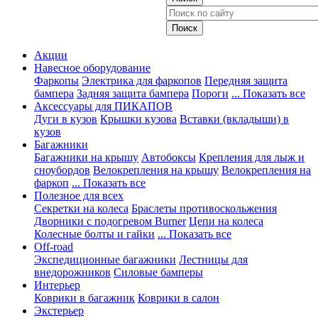
Акции
Навесное оборудование
Фаркопы
Электрика для фаркопов
Передняя защита
бампера
Задняя защита бампера
Пороги
... Показать все
Аксессуары для ПИКАПОВ
Дуги в кузов
Крышки кузова
Вставки (вкладыши) в
кузов
Багажники
Багажники на крышу
Автобоксы
Крепления для лыж и
сноубордов
Велокрепления на крышу
Велокрепления на
фаркоп
... Показать все
Полезное для всех
Секретки на колеса
Браслеты противоскольжения
Дворники с подогревом Burner
Цепи на колеса
Колесные болты и гайки
... Показать все
Off-road
Экспедиционные багажники
Лестницы для
внедорожников
Силовые бамперы
Интерьер
Коврики в багажник
Коврики в салон
Экстерьер