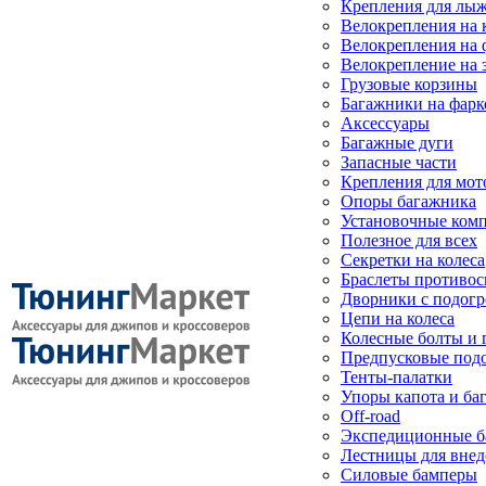
Крепления для лыж
Велокрепления на
Велокрепления на 
Велокрепление на 
Грузовые корзины
Багажники на фарк
Аксессуары
Багажные дуги
Запасные части
Крепления для мот
Опоры багажника
Установочные ком
Полезное для всех
Секретки на колеса
Браслеты противо
Дворники с подогр
Цепи на колеса
Колесные болты и 
Предпусковые под
Тенты-палатки
Упоры капота и ба
Off-road
Экспедиционные б
Лестницы для вне
Силовые бамперы