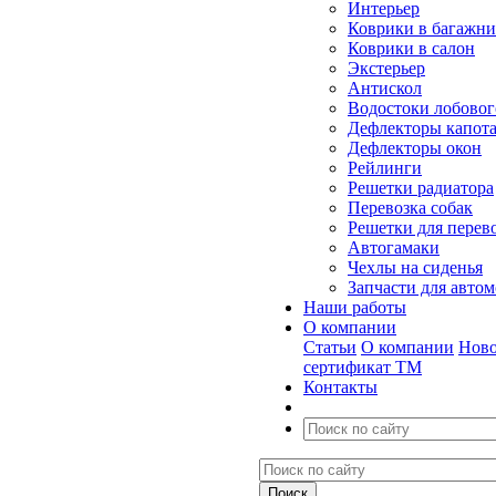
Интерьер
Коврики в багажн
Коврики в салон
Экстерьер
Антискол
Водостоки лобовог
Дефлекторы капот
Дефлекторы окон
Рейлинги
Решетки радиатора
Перевозка собак
Решетки для перев
Автогамаки
Чехлы на сиденья
Запчасти для авто
Наши работы
О компании
Статьи
О компании
Ново
сертификат ТМ
Контакты