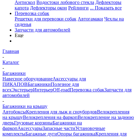
Антискол
Водостоки лобового стекла
Дефлекторы
капота
Дефлекторы окон
Рейлинги
... Показать все
Перевозка собак
Решетки для перевозки собак
Автогамаки
Чехлы на
сиденья
Запчасти для автомобилей
Еще
Главная
-
Каталог
-
Багажники
Навесное оборудование
Аксессуары для
ПИКАПОВ
Багажники
Полезное для
всех
Экстерьер
Интерьер
Off-road
Перевозка собак
Запчасти для
автомобилей
-
Багажники на крышу
Автобоксы
Крепления для лыж и сноубордов
Велокрепления
на крышу
Велокрепления на фаркоп
Велокрепление на заднюю
дверь
Грузовые корзины
Багажники на
фаркоп
Аксессуары
Запасные части
Установочные
комплекты
Багажные дуги
Опоры багажника
Крепления для