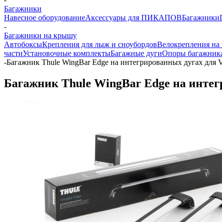
Багажники
Навесное оборудование
Аксессуары для ПИКАПОВ
Багажники
-
Багажники на крышу
Автобоксы
Крепления для лыж и сноубордов
Велокрепления на
части
Установочные комплекты
Багажные дуги
Опоры багажник
-
Багажник Thule WingBar Edge на интегрированных дугах для 
Багажник Thule WingBar Edge на интег