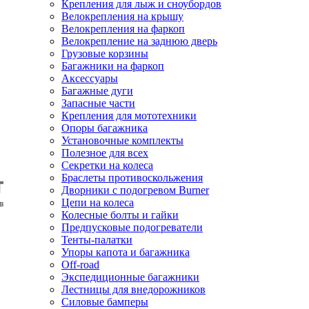
Крепления для лыж и сноубордов
Велокрепления на крышу
Велокрепления на фаркоп
Велокрепление на заднюю дверь
Грузовые корзины
Багажники на фаркоп
Аксессуары
Багажные дуги
Запасные части
Крепления для мототехники
Опоры багажника
Установочные комплекты
Полезное для всех
Секретки на колеса
Браслеты противоскольжения
Дворники с подогревом Burner
Цепи на колеса
Колесные болты и гайки
Предпусковые подогреватели
Тенты-палатки
Упоры капота и багажника
Off-road
Экспедиционные багажники
Лестницы для внедорожников
Силовые бамперы