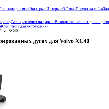
Полезное для всех
Экстерьер
Интерьер
Off-road
Перевозка собак
Зап
 крышу
Велокрепления на фаркоп
Велокрепление на заднюю двер
а
Крепления для мототехники
Volvo XC40
рированных дугах для Volvo XC40