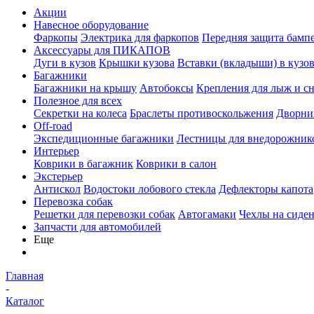
Акции
Навесное оборудование
Фаркопы
Электрика для фаркопов
Передняя защита бамп
Аксессуары для ПИКАПОВ
Дуги в кузов
Крышки кузова
Вставки (вкладыши) в кузо
Багажники
Багажники на крышу
Автобоксы
Крепления для лыж и с
Полезное для всех
Секретки на колеса
Браслеты противоскольжения
Дворник
Off-road
Экспедиционные багажники
Лестницы для внедорожник
Интерьер
Коврики в багажник
Коврики в салон
Экстерьер
Антискол
Водостоки лобового стекла
Дефлекторы капота
Перевозка собак
Решетки для перевозки собак
Автогамаки
Чехлы на сиден
Запчасти для автомобилей
Еще
Главная
-
Каталог
-