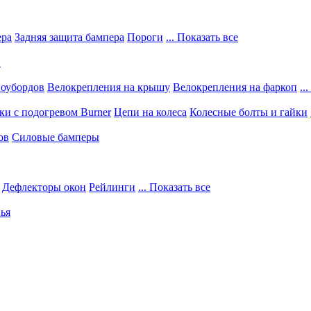
ера
Задняя защита бампера
Пороги
... Показать все
в
ноубордов
Велокрепления на крышу
Велокрепления на фаркоп
..
и с подогревом Burner
Цепи на колеса
Колесные болты и гайки
ов
Силовые бамперы
Дефлекторы окон
Рейлинги
... Показать все
ья