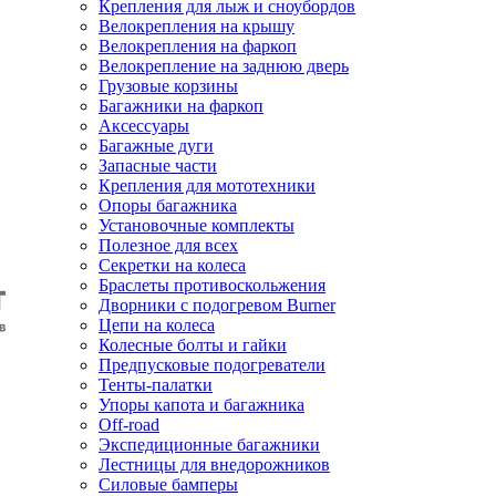
Крепления для лыж и сноубордов
Велокрепления на крышу
Велокрепления на фаркоп
Велокрепление на заднюю дверь
Грузовые корзины
Багажники на фаркоп
Аксессуары
Багажные дуги
Запасные части
Крепления для мототехники
Опоры багажника
Установочные комплекты
Полезное для всех
Секретки на колеса
Браслеты противоскольжения
Дворники с подогревом Burner
Цепи на колеса
Колесные болты и гайки
Предпусковые подогреватели
Тенты-палатки
Упоры капота и багажника
Off-road
Экспедиционные багажники
Лестницы для внедорожников
Силовые бамперы