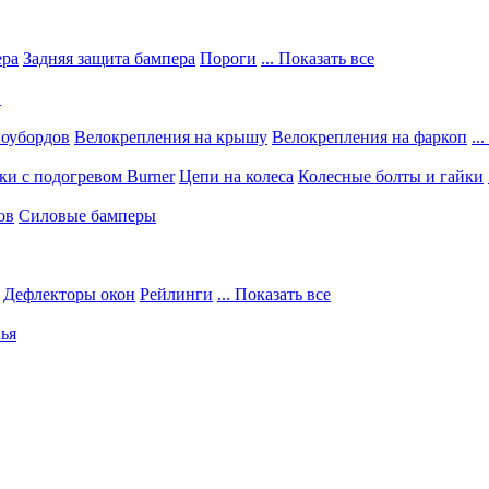
ера
Задняя защита бампера
Пороги
... Показать все
в
ноубордов
Велокрепления на крышу
Велокрепления на фаркоп
..
и с подогревом Burner
Цепи на колеса
Колесные болты и гайки
ов
Силовые бамперы
Дефлекторы окон
Рейлинги
... Показать все
ья