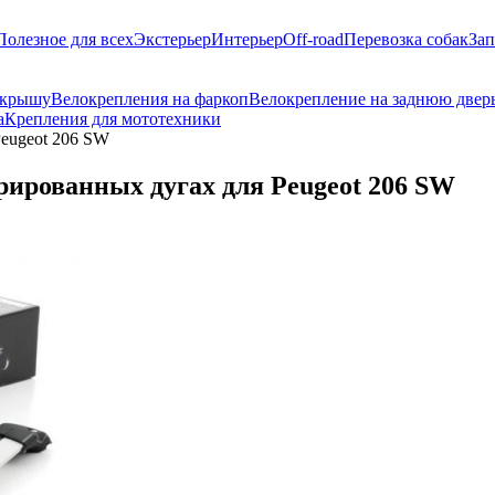
Полезное для всех
Экстерьер
Интерьер
Off-road
Перевозка собак
Зап
 крышу
Велокрепления на фаркоп
Велокрепление на заднюю двер
а
Крепления для мототехники
Peugeot 206 SW
рированных дугах для Peugeot 206 SW