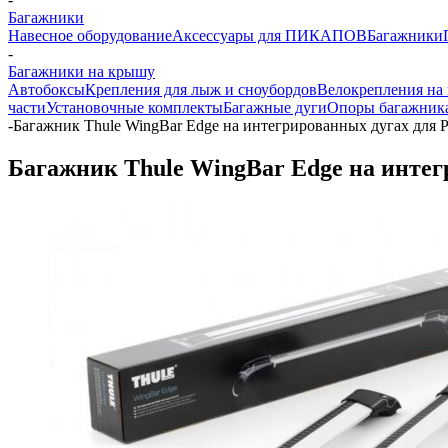
Багажники
Навесное оборудование
Аксессуары для ПИКАПОВ
Багажники
-
Багажники на крышу
Автобоксы
Крепления для лыж и сноубордов
Велокрепления на
части
Установочные комплекты
Багажные дуги
Опоры багажник
-
Багажник Thule WingBar Edge на интегрированных дугах для 
Багажник Thule WingBar Edge на интег