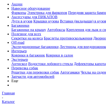
Акции
Навесное оборудование
Фаркопы
Электрика для фаркопов
Передняя защита бамп
Аксессуары для ПИКАПОВ
Дуги в кузов
Крышки кузова
Вставки (вкладыши) в кузо
Багажники
Багажники на крышу
Автобоксы
Крепления для лыж и с
Полезное для всех
Секретки на колеса
Браслеты противоскольжения
Дворник
Off-road
Экспедиционные багажники
Лестницы для внедорожник
Интерьер
Коврики в багажник
Коврики в салон
Экстерьер
Антискол
Водостоки лобового стекла
Дефлекторы капота
Перевозка собак
Решетки для перевозки собак
Автогамаки
Чехлы на сиден
Запчасти для автомобилей
Еще
Главная
-
Каталог
-