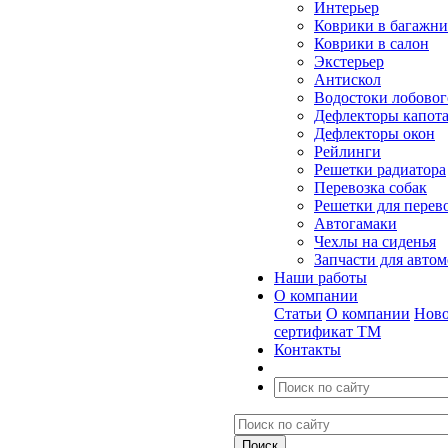
Интерьер
Коврики в багажн
Коврики в салон
Экстерьер
Антискол
Водостоки лобовог
Дефлекторы капот
Дефлекторы окон
Рейлинги
Решетки радиатора
Перевозка собак
Решетки для перев
Автогамаки
Чехлы на сиденья
Запчасти для авто
Наши работы
О компании
Статьи
О компании
Ново
сертификат ТМ
Контакты