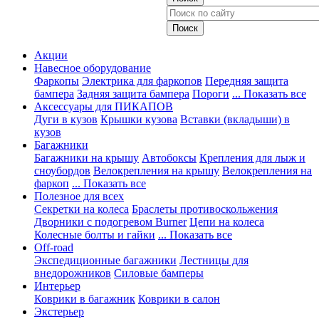
Акции
Навесное оборудование
Фаркопы
Электрика для фаркопов
Передняя защита
бампера
Задняя защита бампера
Пороги
... Показать все
Аксессуары для ПИКАПОВ
Дуги в кузов
Крышки кузова
Вставки (вкладыши) в
кузов
Багажники
Багажники на крышу
Автобоксы
Крепления для лыж и
сноубордов
Велокрепления на крышу
Велокрепления на
фаркоп
... Показать все
Полезное для всех
Секретки на колеса
Браслеты противоскольжения
Дворники с подогревом Burner
Цепи на колеса
Колесные болты и гайки
... Показать все
Off-road
Экспедиционные багажники
Лестницы для
внедорожников
Силовые бамперы
Интерьер
Коврики в багажник
Коврики в салон
Экстерьер