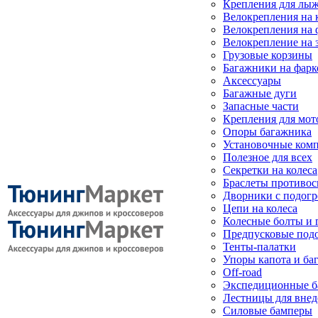
Крепления для лыж
Велокрепления на
Велокрепления на 
Велокрепление на 
Грузовые корзины
Багажники на фарк
Аксессуары
Багажные дуги
Запасные части
Крепления для мот
Опоры багажника
Установочные ком
Полезное для всех
Секретки на колеса
Браслеты противо
Дворники с подогр
Цепи на колеса
Колесные болты и 
Предпусковые под
Тенты-палатки
Упоры капота и ба
Off-road
Экспедиционные б
Лестницы для вне
Силовые бамперы