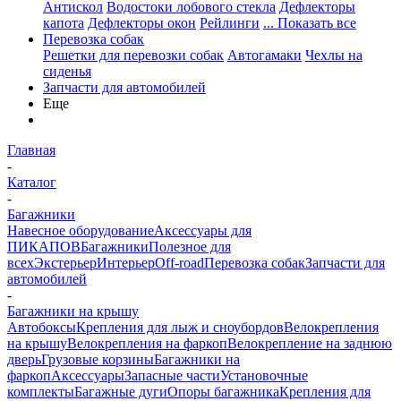
Антискол
Водостоки лобового стекла
Дефлекторы
капота
Дефлекторы окон
Рейлинги
... Показать все
Перевозка собак
Решетки для перевозки собак
Автогамаки
Чехлы на
сиденья
Запчасти для автомобилей
Еще
Главная
-
Каталог
-
Багажники
Навесное оборудование
Аксессуары для
ПИКАПОВ
Багажники
Полезное для
всех
Экстерьер
Интерьер
Off-road
Перевозка собак
Запчасти для
автомобилей
-
Багажники на крышу
Автобоксы
Крепления для лыж и сноубордов
Велокрепления
на крышу
Велокрепления на фаркоп
Велокрепление на заднюю
дверь
Грузовые корзины
Багажники на
фаркоп
Аксессуары
Запасные части
Установочные
комплекты
Багажные дуги
Опоры багажника
Крепления для