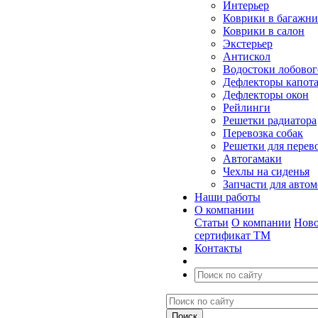
Интерьер
Коврики в багажн
Коврики в салон
Экстерьер
Антискол
Водостоки лобовог
Дефлекторы капот
Дефлекторы окон
Рейлинги
Решетки радиатора
Перевозка собак
Решетки для перев
Автогамаки
Чехлы на сиденья
Запчасти для авто
Наши работы
О компании
Статьи
О компании
Ново
сертификат ТМ
Контакты