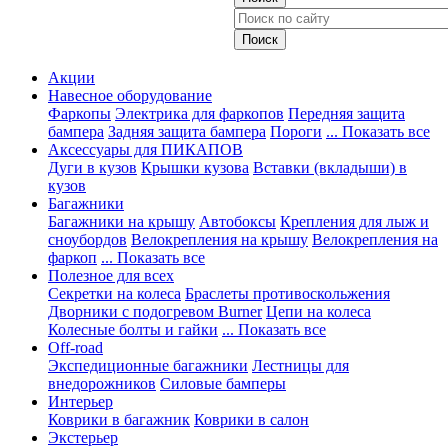
Акции
Навесное оборудование
Фаркопы
Электрика для фаркопов
Передняя защита
бампера
Задняя защита бампера
Пороги
... Показать все
Аксессуары для ПИКАПОВ
Дуги в кузов
Крышки кузова
Вставки (вкладыши) в
кузов
Багажники
Багажники на крышу
Автобоксы
Крепления для лыж и
сноубордов
Велокрепления на крышу
Велокрепления на
фаркоп
... Показать все
Полезное для всех
Секретки на колеса
Браслеты противоскольжения
Дворники с подогревом Burner
Цепи на колеса
Колесные болты и гайки
... Показать все
Off-road
Экспедиционные багажники
Лестницы для
внедорожников
Силовые бамперы
Интерьер
Коврики в багажник
Коврики в салон
Экстерьер