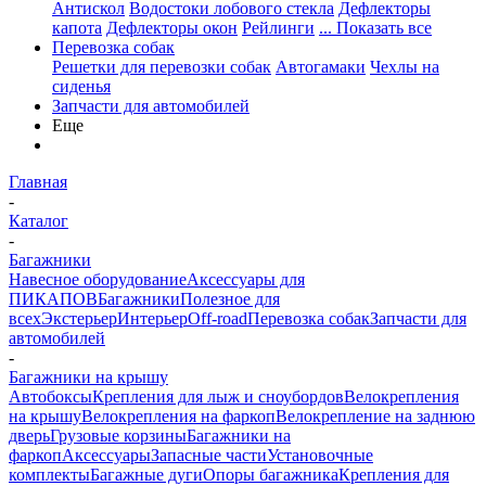
Антискол
Водостоки лобового стекла
Дефлекторы
капота
Дефлекторы окон
Рейлинги
... Показать все
Перевозка собак
Решетки для перевозки собак
Автогамаки
Чехлы на
сиденья
Запчасти для автомобилей
Еще
Главная
-
Каталог
-
Багажники
Навесное оборудование
Аксессуары для
ПИКАПОВ
Багажники
Полезное для
всех
Экстерьер
Интерьер
Off-road
Перевозка собак
Запчасти для
автомобилей
-
Багажники на крышу
Автобоксы
Крепления для лыж и сноубордов
Велокрепления
на крышу
Велокрепления на фаркоп
Велокрепление на заднюю
дверь
Грузовые корзины
Багажники на
фаркоп
Аксессуары
Запасные части
Установочные
комплекты
Багажные дуги
Опоры багажника
Крепления для