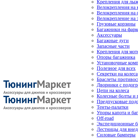
Крепления для лыж
Велокрепления на
Велокрепления на 
Велокрепление на 
Грузовые корзины
Багажники на фарк
Аксессуары
Багажные дуги
Запасные части
Крепления для мот
Опоры багажника
Установочные ком
Полезное для всех
Секретки на колеса
Браслеты противо
Дворники с подогр
Цепи на колеса
Колесные болты и 
Предпусковые под
Тенты-палатки
Упоры капота и ба
Off-road
Экспедиционные б
Лестницы для вне
Силовые бамперы