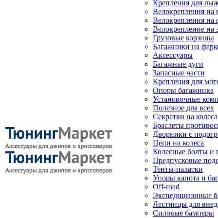
Крепления для лыж
Велокрепления на
Велокрепления на 
Велокрепление на 
Грузовые корзины
Багажники на фарк
Аксессуары
Багажные дуги
Запасные части
Крепления для мот
Опоры багажника
Установочные ком
Полезное для всех
Секретки на колеса
Браслеты противо
Дворники с подогр
Цепи на колеса
Колесные болты и 
Предпусковые под
Тенты-палатки
Упоры капота и ба
Off-road
Экспедиционные б
Лестницы для вне
Силовые бамперы