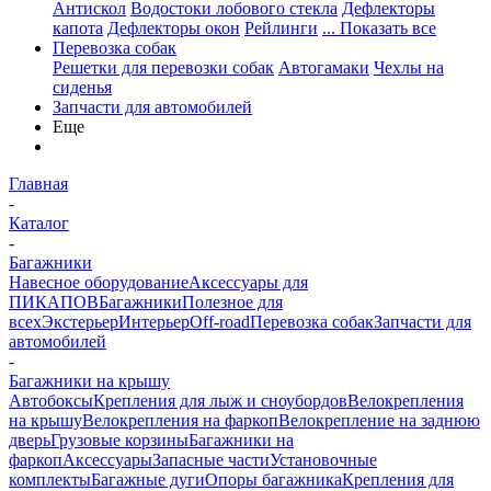
Антискол
Водостоки лобового стекла
Дефлекторы
капота
Дефлекторы окон
Рейлинги
... Показать все
Перевозка собак
Решетки для перевозки собак
Автогамаки
Чехлы на
сиденья
Запчасти для автомобилей
Еще
Главная
-
Каталог
-
Багажники
Навесное оборудование
Аксессуары для
ПИКАПОВ
Багажники
Полезное для
всех
Экстерьер
Интерьер
Off-road
Перевозка собак
Запчасти для
автомобилей
-
Багажники на крышу
Автобоксы
Крепления для лыж и сноубордов
Велокрепления
на крышу
Велокрепления на фаркоп
Велокрепление на заднюю
дверь
Грузовые корзины
Багажники на
фаркоп
Аксессуары
Запасные части
Установочные
комплекты
Багажные дуги
Опоры багажника
Крепления для