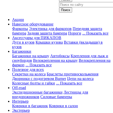
Акции
Навесное оборудование
Фаркопы
Электрика для фаркопов
Передняя защита
бампера
Задняя защита бампера
Пороги
... Показать все
Аксессуары для ПИКАПОВ
Дуги в кузов
Крышки кузова
Вставки (вкладыши) в
кузов
Багажники
Багажники на крышу
Автобоксы
Крепления для лыж и
сноубордов
Велокрепления на крышу
Велокрепления на
фаркоп
... Показать все
Полезное для всех
Секретки на колеса
Браслеты противоскольжения
Дворники с подогревом Burner
Цепи на колеса
Колесные болты и гайки
... Показать все
Off-road
Экспедиционные багажники
Лестницы для
внедорожников
Силовые бамперы
Интерьер
Коврики в багажник
Коврики в салон
Экстерьер