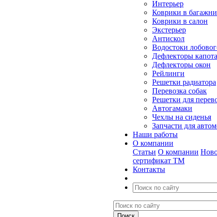
Интерьер
Коврики в багажн
Коврики в салон
Экстерьер
Антискол
Водостоки лобовог
Дефлекторы капот
Дефлекторы окон
Рейлинги
Решетки радиатора
Перевозка собак
Решетки для перев
Автогамаки
Чехлы на сиденья
Запчасти для авто
Наши работы
О компании
Статьи
О компании
Ново
сертификат ТМ
Контакты