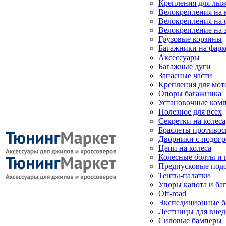
Крепления для лыж
Велокрепления на
Велокрепления на 
Велокрепление на 
Грузовые корзины
Багажники на фарк
Аксессуары
Багажные дуги
Запасные части
Крепления для мот
Опоры багажника
Установочные ком
Полезное для всех
Секретки на колеса
Браслеты противо
Дворники с подогр
Цепи на колеса
Колесные болты и 
Предпусковые под
Тенты-палатки
Упоры капота и ба
Off-road
Экспедиционные б
Лестницы для вне
Силовые бамперы