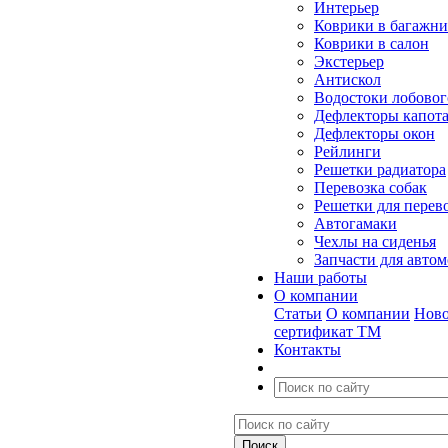
Интерьер
Коврики в багажн
Коврики в салон
Экстерьер
Антискол
Водостоки лобовог
Дефлекторы капот
Дефлекторы окон
Рейлинги
Решетки радиатора
Перевозка собак
Решетки для перев
Автогамаки
Чехлы на сиденья
Запчасти для авто
Наши работы
О компании
Статьи
О компании
Ново
сертификат ТМ
Контакты