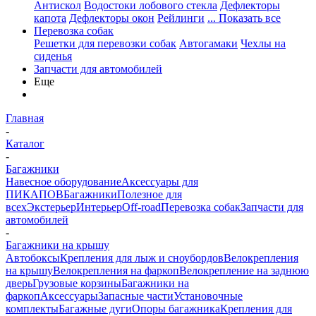
Антискол
Водостоки лобового стекла
Дефлекторы
капота
Дефлекторы окон
Рейлинги
... Показать все
Перевозка собак
Решетки для перевозки собак
Автогамаки
Чехлы на
сиденья
Запчасти для автомобилей
Еще
Главная
-
Каталог
-
Багажники
Навесное оборудование
Аксессуары для
ПИКАПОВ
Багажники
Полезное для
всех
Экстерьер
Интерьер
Off-road
Перевозка собак
Запчасти для
автомобилей
-
Багажники на крышу
Автобоксы
Крепления для лыж и сноубордов
Велокрепления
на крышу
Велокрепления на фаркоп
Велокрепление на заднюю
дверь
Грузовые корзины
Багажники на
фаркоп
Аксессуары
Запасные части
Установочные
комплекты
Багажные дуги
Опоры багажника
Крепления для