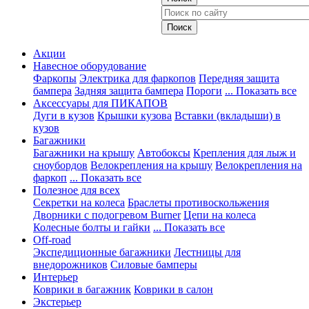
Акции
Навесное оборудование
Фаркопы
Электрика для фаркопов
Передняя защита
бампера
Задняя защита бампера
Пороги
... Показать все
Аксессуары для ПИКАПОВ
Дуги в кузов
Крышки кузова
Вставки (вкладыши) в
кузов
Багажники
Багажники на крышу
Автобоксы
Крепления для лыж и
сноубордов
Велокрепления на крышу
Велокрепления на
фаркоп
... Показать все
Полезное для всех
Секретки на колеса
Браслеты противоскольжения
Дворники с подогревом Burner
Цепи на колеса
Колесные болты и гайки
... Показать все
Off-road
Экспедиционные багажники
Лестницы для
внедорожников
Силовые бамперы
Интерьер
Коврики в багажник
Коврики в салон
Экстерьер