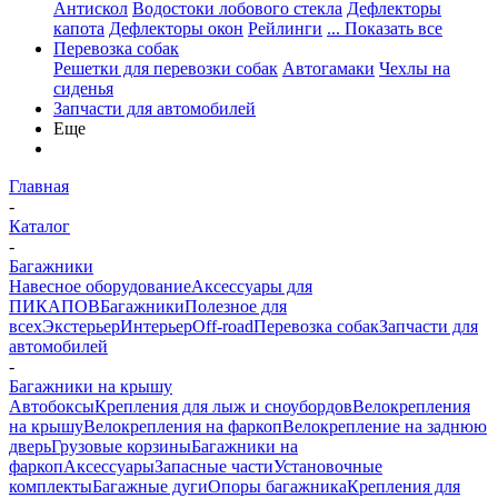
Антискол
Водостоки лобового стекла
Дефлекторы
капота
Дефлекторы окон
Рейлинги
... Показать все
Перевозка собак
Решетки для перевозки собак
Автогамаки
Чехлы на
сиденья
Запчасти для автомобилей
Еще
Главная
-
Каталог
-
Багажники
Навесное оборудование
Аксессуары для
ПИКАПОВ
Багажники
Полезное для
всех
Экстерьер
Интерьер
Off-road
Перевозка собак
Запчасти для
автомобилей
-
Багажники на крышу
Автобоксы
Крепления для лыж и сноубордов
Велокрепления
на крышу
Велокрепления на фаркоп
Велокрепление на заднюю
дверь
Грузовые корзины
Багажники на
фаркоп
Аксессуары
Запасные части
Установочные
комплекты
Багажные дуги
Опоры багажника
Крепления для