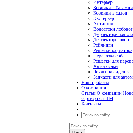
Интерьер
Коврики в багажн
Коврики в салон
Экстерьер
Антискол
Водостоки лобовог
Дефлекторы капот
Дефлекторы окон
Рейлинги
Решетки радиатора
Перевозка собак
Решетки для перев
Автогамаки
Чехлы на сиденья
Запчасти для авто
Наши работы
О компании
Статьи
О компании
Ново
сертификат ТМ
Контакты