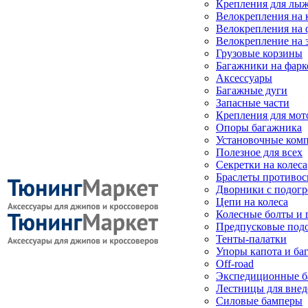
Крепления для лыж
Велокрепления на
Велокрепления на 
Велокрепление на 
Грузовые корзины
Багажники на фарк
Аксессуары
Багажные дуги
Запасные части
Крепления для мот
Опоры багажника
Установочные ком
Полезное для всех
Секретки на колеса
Браслеты противо
Дворники с подогр
Цепи на колеса
Колесные болты и 
Предпусковые под
Тенты-палатки
Упоры капота и ба
Off-road
Экспедиционные б
Лестницы для вне
Силовые бамперы