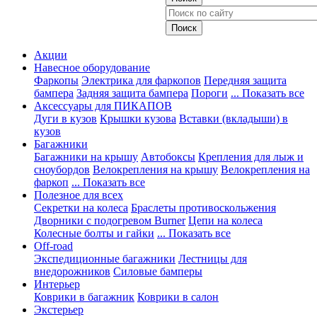
Акции
Навесное оборудование
Фаркопы
Электрика для фаркопов
Передняя защита
бампера
Задняя защита бампера
Пороги
... Показать все
Аксессуары для ПИКАПОВ
Дуги в кузов
Крышки кузова
Вставки (вкладыши) в
кузов
Багажники
Багажники на крышу
Автобоксы
Крепления для лыж и
сноубордов
Велокрепления на крышу
Велокрепления на
фаркоп
... Показать все
Полезное для всех
Секретки на колеса
Браслеты противоскольжения
Дворники с подогревом Burner
Цепи на колеса
Колесные болты и гайки
... Показать все
Off-road
Экспедиционные багажники
Лестницы для
внедорожников
Силовые бамперы
Интерьер
Коврики в багажник
Коврики в салон
Экстерьер