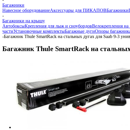
Багажники
Навесное оборудование
Аксессуары для ПИКАПОВ
Багажники
-
Багажники на крышу
Автобоксы
Крепления для лыж и сноубордов
Велокрепления на
части
Установочные комплекты
Багажные дуги
Опоры багажник
-
Багажник Thule SmartRack на стальных дугах для Saab 9-3 унив
Багажник Thule SmartRack на стальных д