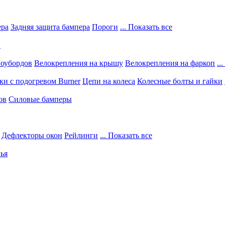
ера
Задняя защита бампера
Пороги
... Показать все
в
ноубордов
Велокрепления на крышу
Велокрепления на фаркоп
..
и с подогревом Burner
Цепи на колеса
Колесные болты и гайки
ов
Силовые бамперы
Дефлекторы окон
Рейлинги
... Показать все
ья