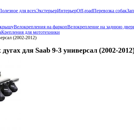
Полезное для всех
Экстерьер
Интерьер
Off-road
Перевозка собак
Зап
 крышу
Велокрепления на фаркоп
Велокрепление на заднюю двер
а
Крепления для мототехники
ерсал (2002-2012)
угах для Saab 9-3 универсал (2002-2012