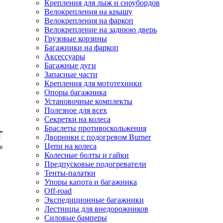
Крепления для лыж и сноубордов
Велокрепления на крышу
Велокрепления на фаркоп
Велокрепление на заднюю дверь
Грузовые корзины
Багажники на фаркоп
Аксессуары
Багажные дуги
Запасные части
Крепления для мототехники
Опоры багажника
Установочные комплекты
Полезное для всех
Секретки на колеса
Браслеты противоскольжения
Дворники с подогревом Burner
Цепи на колеса
Колесные болты и гайки
Предпусковые подогреватели
Тенты-палатки
Упоры капота и багажника
Off-road
Экспедиционные багажники
Лестницы для внедорожников
Силовые бамперы