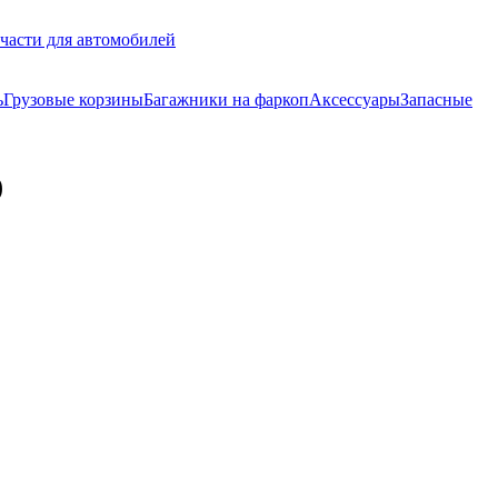
части для автомобилей
ь
Грузовые корзины
Багажники на фаркоп
Аксессуары
Запасные
)