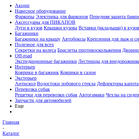
Акции
Навесное оборудование
Фаркопы
Электрика для фаркопов
Передняя защита бамп
Аксессуары для ПИКАПОВ
Дуги в кузов
Крышки кузова
Вставки (вкладыши) в кузо
Багажники
Багажники на крышу
Автобоксы
Крепления для лыж и с
Полезное для всех
Секретки на колеса
Браслеты противоскольжения
Дворник
Off-road
Экспедиционные багажники
Лестницы для внедорожник
Интерьер
Коврики в багажник
Коврики в салон
Экстерьер
Антискол
Водостоки лобового стекла
Дефлекторы капота
Перевозка собак
Решетки для перевозки собак
Автогамаки
Чехлы на сиден
Запчасти для автомобилей
Еще
Главная
-
Каталог
-