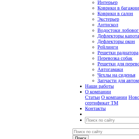
Интерьер
Коврики в багажн
Коврики в салон
Экстерьер
Антискол
Водостоки лобовог
Дефлекторы капот
Дефлекторы окон
Рейлинги
Решетки радиатора
Перевозка собак
Решетки для перев
Автогамаки
Чехлы на сиденья
Запчасти для авто
Наши работы
О компании
Статьи
О компании
Ново
сертификат ТМ
Контакты