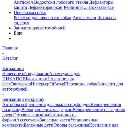
Антискол
Водостоки лобового стекла
Дефлекторы
капота
Дефлекторы окон
Рейлинги
... Показать все
Перевозка собак
Решетки для перевозки собак
Автогамаки
Чехлы на
сиденья
Запчасти для автомобилей
Еще
Главная
-
Каталог
-
Багажники
Навесное оборудование
Аксессуары для
ПИКАПОВ
Багажники
Полезное для
всех
Экстерьер
Интерьер
Off-road
Перевозка собак
Запчасти для
автомобилей
-
Багажники на крышу
Автобоксы
Крепления для лыж и сноубордов
Велокрепления
на крышу
Велокрепления на фаркоп
Велокрепление на заднюю
дверь
Грузовые корзины
Багажники на
фаркоп
Аксессуары
Запасные части
Установочные
комплекты
Багажные дуги
Опоры багажника
Крепления для