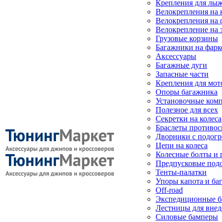
Крепления для лыж
Велокрепления на
Велокрепления на 
Велокрепление на 
Грузовые корзины
Багажники на фарк
Аксессуары
Багажные дуги
Запасные части
Крепления для мот
Опоры багажника
Установочные ком
Полезное для всех
Секретки на колеса
Браслеты противо
Дворники с подогр
Цепи на колеса
Колесные болты и 
Предпусковые под
Тенты-палатки
Упоры капота и ба
Off-road
Экспедиционные б
Лестницы для вне
Силовые бамперы