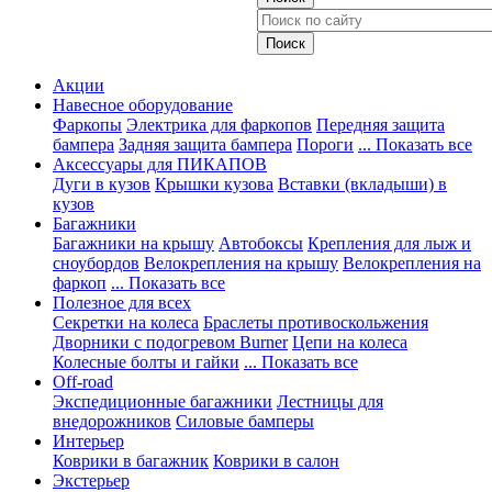
Акции
Навесное оборудование
Фаркопы
Электрика для фаркопов
Передняя защита
бампера
Задняя защита бампера
Пороги
... Показать все
Аксессуары для ПИКАПОВ
Дуги в кузов
Крышки кузова
Вставки (вкладыши) в
кузов
Багажники
Багажники на крышу
Автобоксы
Крепления для лыж и
сноубордов
Велокрепления на крышу
Велокрепления на
фаркоп
... Показать все
Полезное для всех
Секретки на колеса
Браслеты противоскольжения
Дворники с подогревом Burner
Цепи на колеса
Колесные болты и гайки
... Показать все
Off-road
Экспедиционные багажники
Лестницы для
внедорожников
Силовые бамперы
Интерьер
Коврики в багажник
Коврики в салон
Экстерьер