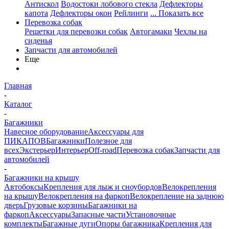
Антискол
Водостоки лобового стекла
Дефлекторы
капота
Дефлекторы окон
Рейлинги
... Показать все
Перевозка собак
Решетки для перевозки собак
Автогамаки
Чехлы на
сиденья
Запчасти для автомобилей
Еще
Главная
-
Каталог
-
Багажники
Навесное оборудование
Аксессуары для
ПИКАПОВ
Багажники
Полезное для
всех
Экстерьер
Интерьер
Off-road
Перевозка собак
Запчасти для
автомобилей
-
Багажники на крышу
Автобоксы
Крепления для лыж и сноубордов
Велокрепления
на крышу
Велокрепления на фаркоп
Велокрепление на заднюю
дверь
Грузовые корзины
Багажники на
фаркоп
Аксессуары
Запасные части
Установочные
комплекты
Багажные дуги
Опоры багажника
Крепления для