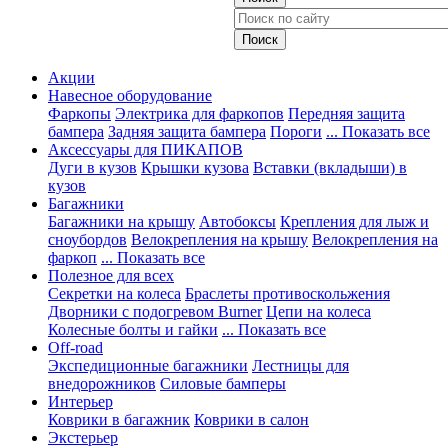
Акции
Навесное оборудование
Фаркопы
Электрика для фаркопов
Передняя защита
бампера
Задняя защита бампера
Пороги
... Показать все
Аксессуары для ПИКАПОВ
Дуги в кузов
Крышки кузова
Вставки (вкладыши) в
кузов
Багажники
Багажники на крышу
Автобоксы
Крепления для лыж и
сноубордов
Велокрепления на крышу
Велокрепления на
фаркоп
... Показать все
Полезное для всех
Секретки на колеса
Браслеты противоскольжения
Дворники с подогревом Burner
Цепи на колеса
Колесные болты и гайки
... Показать все
Off-road
Экспедиционные багажники
Лестницы для
внедорожников
Силовые бамперы
Интерьер
Коврики в багажник
Коврики в салон
Экстерьер