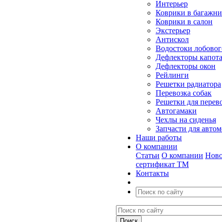
Интерьер
Коврики в багажн
Коврики в салон
Экстерьер
Антискол
Водостоки лобовог
Дефлекторы капот
Дефлекторы окон
Рейлинги
Решетки радиатора
Перевозка собак
Решетки для перев
Автогамаки
Чехлы на сиденья
Запчасти для авто
Наши работы
О компании
Статьи
О компании
Ново
сертификат ТМ
Контакты