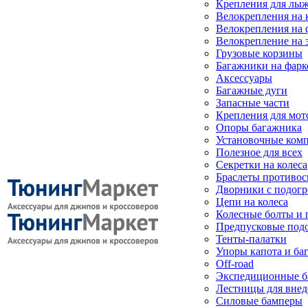
Крепления для лыж
Велокрепления на
Велокрепления на 
Велокрепление на 
Грузовые корзины
Багажники на фарк
Аксессуары
Багажные дуги
Запасные части
Крепления для мот
Опоры багажника
Установочные ком
Полезное для всех
Секретки на колеса
Браслеты противо
Дворники с подогр
Цепи на колеса
Колесные болты и 
Предпусковые под
Тенты-палатки
Упоры капота и ба
Off-road
Экспедиционные б
Лестницы для вне
Силовые бамперы