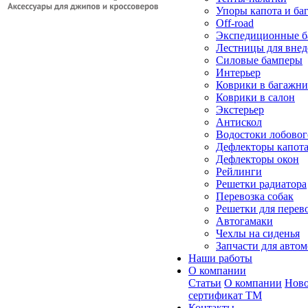
Упоры капота и ба
Off-road
Экспедиционные б
Лестницы для вне
Силовые бамперы
Интерьер
Коврики в багажн
Коврики в салон
Экстерьер
Антискол
Водостоки лобовог
Дефлекторы капот
Дефлекторы окон
Рейлинги
Решетки радиатора
Перевозка собак
Решетки для перев
Автогамаки
Чехлы на сиденья
Запчасти для авто
Наши работы
О компании
Статьи
О компании
Ново
сертификат ТМ
Контакты