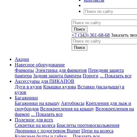
+7 (343) 361-68-68
Заказать зв
Акции
Навесное оборудование
Фаркопы
Электрика для фаркопов
Передняя защита
бампера
Задняя защита бампера
Пороги
... Показать все
Аксессуары для ПИКАПОВ
Дуги в кузов
Крышки кузова
Вставки (вкладыши) в
кузов
Багажники
Багажники на крышу
Автобоксы
Крепления для лыж и
сноубордов
Велокрепления на крышу
Велокрепления на
фаркоп
... Показать все
Полезное для всех
Секретки на колеса
Браслеты противоскольжения
Дворники с подогревом Burner
Цепи на колеса
Колесные болты и гайки
... Показать все