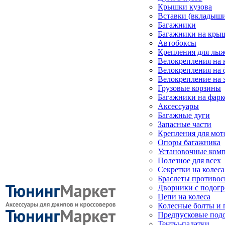
Крышки кузова
Вставки (вкладыши
Багажники
Багажники на кры
Автобоксы
Крепления для лыж
Велокрепления на
Велокрепления на 
Велокрепление на 
Грузовые корзины
Багажники на фарк
Аксессуары
Багажные дуги
Запасные части
Крепления для мот
Опоры багажника
Установочные ком
Полезное для всех
Секретки на колеса
Браслеты противо
Дворники с подогр
Цепи на колеса
Колесные болты и 
Предпусковые под
Тенты-палатки