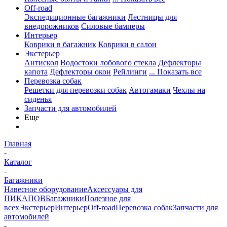
Off-road
Экспедиционные багажники
Лестницы для
внедорожников
Силовые бамперы
Интерьер
Коврики в багажник
Коврики в салон
Экстерьер
Антискол
Водостоки лобового стекла
Дефлекторы
капота
Дефлекторы окон
Рейлинги
... Показать все
Перевозка собак
Решетки для перевозки собак
Автогамаки
Чехлы на
сиденья
Запчасти для автомобилей
Еще
Главная
-
Каталог
-
Багажники
Навесное оборудование
Аксессуары для
ПИКАПОВ
Багажники
Полезное для
всех
Экстерьер
Интерьер
Off-road
Перевозка собак
Запчасти для
автомобилей
-