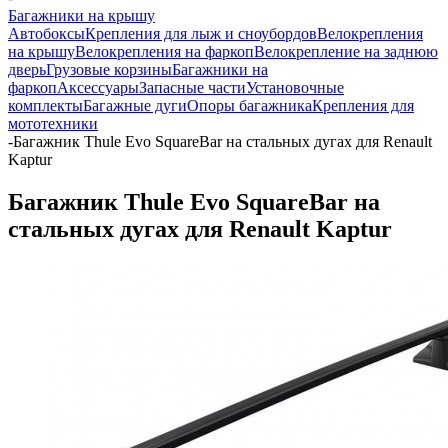
Багажники на крышу
Автобоксы
Крепления для лыж и сноубордов
Велокрепления
на крышу
Велокрепления на фаркоп
Велокрепление на заднюю
дверь
Грузовые корзины
Багажники на
фаркоп
Аксессуары
Запасные части
Установочные
комплекты
Багажные дуги
Опоры багажника
Крепления для
мототехники
-
Багажник Thule Evo SquareBar на стальных дугах для Renault
Kaptur
Багажник Thule Evo SquareBar на
стальных дугах для Renault Kaptur