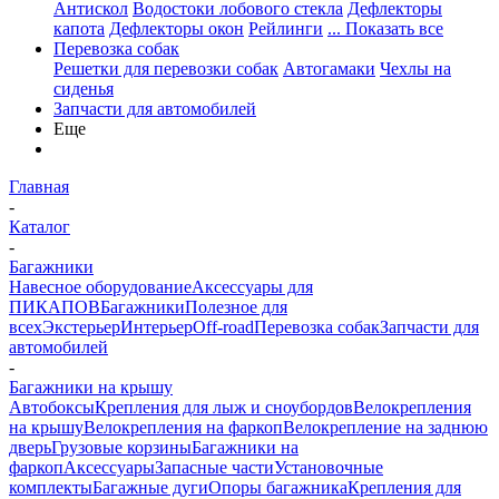
Антискол
Водостоки лобового стекла
Дефлекторы
капота
Дефлекторы окон
Рейлинги
... Показать все
Перевозка собак
Решетки для перевозки собак
Автогамаки
Чехлы на
сиденья
Запчасти для автомобилей
Еще
Главная
-
Каталог
-
Багажники
Навесное оборудование
Аксессуары для
ПИКАПОВ
Багажники
Полезное для
всех
Экстерьер
Интерьер
Off-road
Перевозка собак
Запчасти для
автомобилей
-
Багажники на крышу
Автобоксы
Крепления для лыж и сноубордов
Велокрепления
на крышу
Велокрепления на фаркоп
Велокрепление на заднюю
дверь
Грузовые корзины
Багажники на
фаркоп
Аксессуары
Запасные части
Установочные
комплекты
Багажные дуги
Опоры багажника
Крепления для