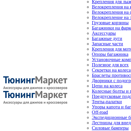
Крепления для лыж
Велокрепления на
Велокрепления на 
Велокрепление на 
Грузовые корзины
Багажники на фарк
Аксессуары
Багажные дуги
Запасные части
Крепления для мот
Опоры багажника
Установочные ком
Полезное для всех
Секретки на колеса
Браслеты противо
Дворники с подогр
Цепи на колеса
Колесные болты и 
Предпусковые под
Тенты-палатки
Упоры капота и ба
Off-road
Экспедиционные б
Лестницы для вне
Силовые бамперы