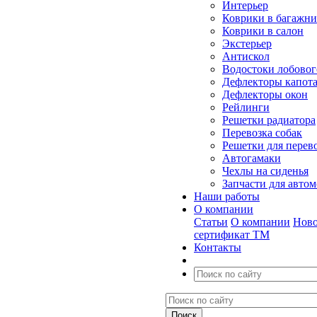
Интерьер
Коврики в багажн
Коврики в салон
Экстерьер
Антискол
Водостоки лобовог
Дефлекторы капот
Дефлекторы окон
Рейлинги
Решетки радиатора
Перевозка собак
Решетки для перев
Автогамаки
Чехлы на сиденья
Запчасти для авто
Наши работы
О компании
Статьи
О компании
Ново
сертификат ТМ
Контакты