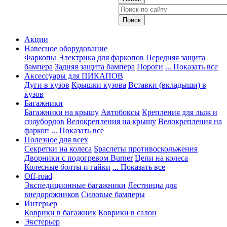
Акции
Навесное оборудование
Фаркопы
Электрика для фаркопов
Передняя защита
бампера
Задняя защита бампера
Пороги
... Показать все
Аксессуары для ПИКАПОВ
Дуги в кузов
Крышки кузова
Вставки (вкладыши) в
кузов
Багажники
Багажники на крышу
Автобоксы
Крепления для лыж и
сноубордов
Велокрепления на крышу
Велокрепления на
фаркоп
... Показать все
Полезное для всех
Секретки на колеса
Браслеты противоскольжения
Дворники с подогревом Burner
Цепи на колеса
Колесные болты и гайки
... Показать все
Off-road
Экспедиционные багажники
Лестницы для
внедорожников
Силовые бамперы
Интерьер
Коврики в багажник
Коврики в салон
Экстерьер