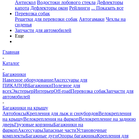
Антискол
Водостоки лобового стекла
Дефлекторы
капота
Дефлекторы окон
Рейлинги
... Показать все
Перевозка собак
Решетки для перевозки собак
Автогамаки
Чехлы на
сиденья
Запчасти для автомобилей
Еще
Главная
-
Каталог
-
Багажники
Навесное оборудование
Аксессуары для
ПИКАПОВ
Багажники
Полезное для
всех
Экстерьер
Интерьер
Off-road
Перевозка собак
Запчасти для
автомобилей
-
Багажники на крышу
Автобоксы
Крепления для лыж и сноубордов
Велокрепления
на крышу
Велокрепления на фаркоп
Велокрепление на заднюю
дверь
Грузовые корзины
Багажники на
фаркоп
Аксессуары
Запасные части
Установочные
комплекты
Багажные дуги
Опоры багажника
Крепления для