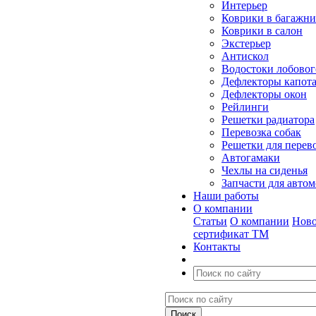
Интерьер
Коврики в багажн
Коврики в салон
Экстерьер
Антискол
Водостоки лобовог
Дефлекторы капот
Дефлекторы окон
Рейлинги
Решетки радиатора
Перевозка собак
Решетки для перев
Автогамаки
Чехлы на сиденья
Запчасти для авто
Наши работы
О компании
Статьи
О компании
Ново
сертификат ТМ
Контакты