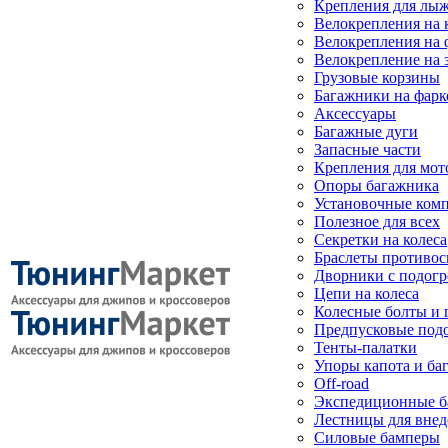
Крепления для лыж
Велокрепления на
Велокрепления на 
Велокрепление на 
Грузовые корзины
Багажники на фарк
Аксессуары
Багажные дуги
Запасные части
Крепления для мот
Опоры багажника
Установочные ком
Полезное для всех
Секретки на колеса
Браслеты противо
Дворники с подогр
Цепи на колеса
Колесные болты и 
Предпусковые под
Тенты-палатки
Упоры капота и ба
Off-road
Экспедиционные б
Лестницы для вне
Силовые бамперы