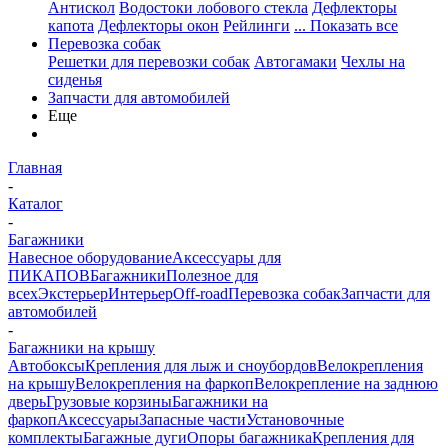
Антискол
Водостоки лобового стекла
Дефлекторы
капота
Дефлекторы окон
Рейлинги
... Показать все
Перевозка собак
Решетки для перевозки собак
Автогамаки
Чехлы на
сиденья
Запчасти для автомобилей
Еще
Главная
-
Каталог
-
Багажники
Навесное оборудование
Аксессуары для
ПИКАПОВ
Багажники
Полезное для
всех
Экстерьер
Интерьер
Off-road
Перевозка собак
Запчасти для
автомобилей
-
Багажники на крышу
Автобоксы
Крепления для лыж и сноубордов
Велокрепления
на крышу
Велокрепления на фаркоп
Велокрепление на заднюю
дверь
Грузовые корзины
Багажники на
фаркоп
Аксессуары
Запасные части
Установочные
комплекты
Багажные дуги
Опоры багажника
Крепления для