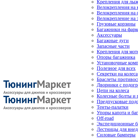
Крепления для лыж
Велокрепления на
Велокрепления на 
Велокрепление на 
Грузовые корзины
Багажники на фарк
Аксессуары
Багажные дуги
Запасные части
Крепления для мот
Опоры багажника
Установочные ком
Полезное для всех
Секретки на колеса
Браслеты противо
Дворники с подогр
Цепи на колеса
Колесные болты и 
Предпусковые под
Тенты-палатки
Упоры капота и ба
Off-road
Экспедиционные б
Лестницы для вне
Силовые бамперы