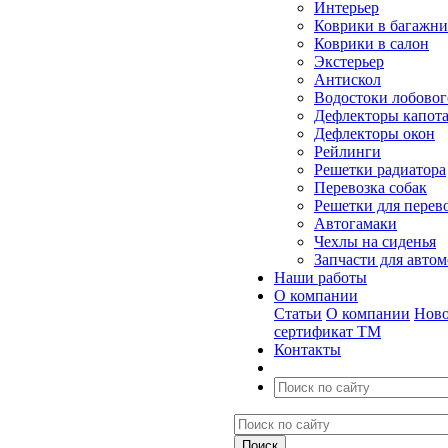
Интерьер
Коврики в багажн
Коврики в салон
Экстерьер
Антискол
Водостоки лобовог
Дефлекторы капот
Дефлекторы окон
Рейлинги
Решетки радиатора
Перевозка собак
Решетки для перев
Автогамаки
Чехлы на сиденья
Запчасти для авто
Наши работы
О компании
Статьи
О компании
Ново
сертификат ТМ
Контакты