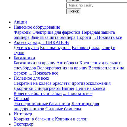
Акции
Навесное оборудование
Фаркопы
Электрика для фаркопов
Передняя защита
бампера
Задняя защита бампера
Пороги
... Показать все
Аксессуары для ПИКАПОВ
Дуги в кузов
Крышки кузова
Вставки (вкладыши) в
кузов
Багажники
Багажники на крышу
Автобоксы
Крепления для лыж и
сноубордов
Велокрепления на крышу
Велокрепления на
фаркоп
... Показать все
Полезное для всех
Секретки на колеса
Браслеты противоскольжения
Дворники с подогревом Burner
Цепи на колеса
Колесные болты и гайки
... Показать все
Off-road
Экспедиционные багажники
Лестницы для
внедорожников
Силовые бамперы
Интерьер
Коврики в багажник
Коврики в салон
Экстерьер