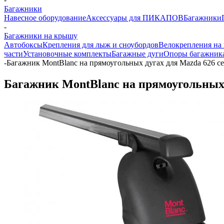
Багажники
Навесное оборудование
Аксессуары для ПИКАПОВ
Багажники
-
Багажники на крышу
Автобоксы
Крепления для лыж и сноубордов
Велокрепления на
части
Установочные комплекты
Багажные дуги
Опоры багажник
-
Багажник MontBlanc на прямоугольных дугах для Mazda 626 се
Багажник MontBlanc на прямоугольных д