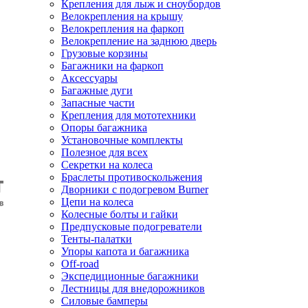
Крепления для лыж и сноубордов
Велокрепления на крышу
Велокрепления на фаркоп
Велокрепление на заднюю дверь
Грузовые корзины
Багажники на фаркоп
Аксессуары
Багажные дуги
Запасные части
Крепления для мототехники
Опоры багажника
Установочные комплекты
Полезное для всех
Секретки на колеса
Браслеты противоскольжения
Дворники с подогревом Burner
Цепи на колеса
Колесные болты и гайки
Предпусковые подогреватели
Тенты-палатки
Упоры капота и багажника
Off-road
Экспедиционные багажники
Лестницы для внедорожников
Силовые бамперы