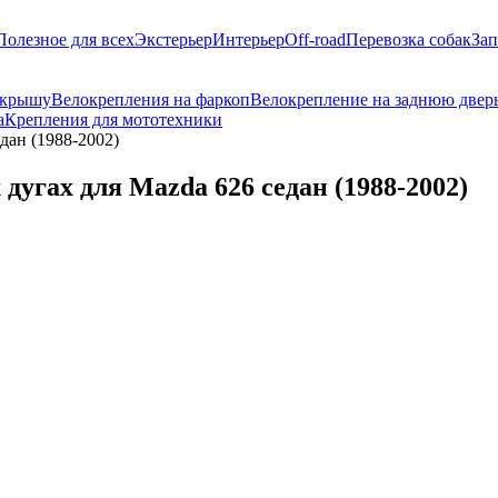
Полезное для всех
Экстерьер
Интерьер
Off-road
Перевозка собак
Зап
 крышу
Велокрепления на фаркоп
Велокрепление на заднюю двер
а
Крепления для мототехники
дан (1988-2002)
угах для Mazda 626 седан (1988-2002)