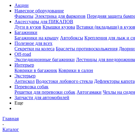
Акции
Навесное оборудование
Фаркопы
Электрика для фаркопов
Передняя защита бамп
Аксессуары для ПИКАПОВ
Дуги в кузов
Крышки кузова
Вставки (вкладыши) в кузо
Багажники
Багажники на крышу
Автобоксы
Крепления для лыж и с
Полезное для всех
Секретки на колеса
Браслеты противоскольжения
Дворник
Off-road
Экспедиционные багажники
Лестницы для внедорожник
Интерьер
Коврики в багажник
Коврики в салон
Экстерьер
Антискол
Водостоки лобового стекла
Дефлекторы капота
Перевозка собак
Решетки для перевозки собак
Автогамаки
Чехлы на сиден
Запчасти для автомобилей
Еще
Главная
-
Каталог
-