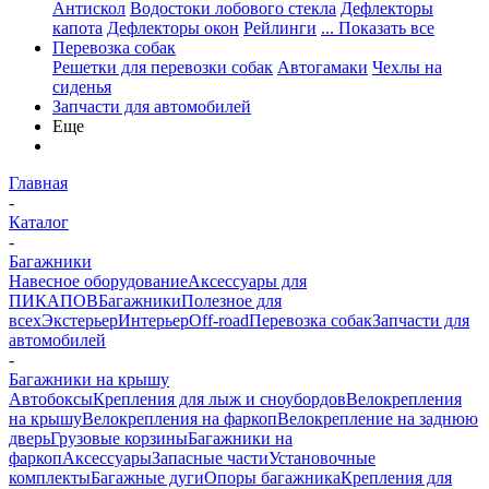
Антискол
Водостоки лобового стекла
Дефлекторы
капота
Дефлекторы окон
Рейлинги
... Показать все
Перевозка собак
Решетки для перевозки собак
Автогамаки
Чехлы на
сиденья
Запчасти для автомобилей
Еще
Главная
-
Каталог
-
Багажники
Навесное оборудование
Аксессуары для
ПИКАПОВ
Багажники
Полезное для
всех
Экстерьер
Интерьер
Off-road
Перевозка собак
Запчасти для
автомобилей
-
Багажники на крышу
Автобоксы
Крепления для лыж и сноубордов
Велокрепления
на крышу
Велокрепления на фаркоп
Велокрепление на заднюю
дверь
Грузовые корзины
Багажники на
фаркоп
Аксессуары
Запасные части
Установочные
комплекты
Багажные дуги
Опоры багажника
Крепления для