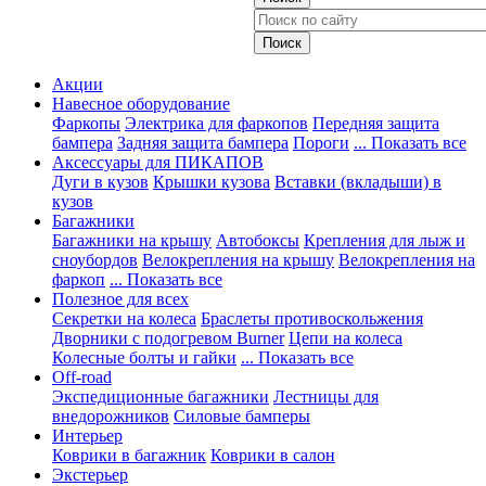
Акции
Навесное оборудование
Фаркопы
Электрика для фаркопов
Передняя защита
бампера
Задняя защита бампера
Пороги
... Показать все
Аксессуары для ПИКАПОВ
Дуги в кузов
Крышки кузова
Вставки (вкладыши) в
кузов
Багажники
Багажники на крышу
Автобоксы
Крепления для лыж и
сноубордов
Велокрепления на крышу
Велокрепления на
фаркоп
... Показать все
Полезное для всех
Секретки на колеса
Браслеты противоскольжения
Дворники с подогревом Burner
Цепи на колеса
Колесные болты и гайки
... Показать все
Off-road
Экспедиционные багажники
Лестницы для
внедорожников
Силовые бамперы
Интерьер
Коврики в багажник
Коврики в салон
Экстерьер