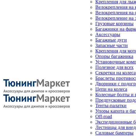
Крепления для лыж
Велокрепления на
Велокрепления на 
Велокрепление на 
Грузовые корзины
Багажники на фарк
Аксессуары
Багажные дуги
Запасные части
Крепления для мот
Опоры багажника
Установочные ком
Полезное для всех
Секретки на колеса
Браслеты противо
Дворники с подогр
Цепи на колеса
Колесные болты и 
Предпусковые под
Тенты-палатки
Упоры капота и ба
Off-road
Экспедиционные б
Лестницы для вне
Силовые бамперы