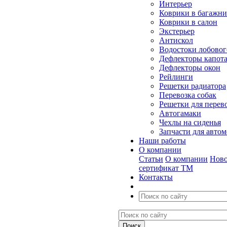
Интерьер
Коврики в багажн
Коврики в салон
Экстерьер
Антискол
Водостоки лобовог
Дефлекторы капот
Дефлекторы окон
Рейлинги
Решетки радиатора
Перевозка собак
Решетки для перев
Автогамаки
Чехлы на сиденья
Запчасти для авто
Наши работы
О компании
Статьи
О компании
Ново
сертификат ТМ
Контакты