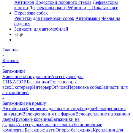
Антискол
Водостоки лобового стекла
Дефлекторы
капота
Дефлекторы окон
Рейлинги
... Показать все
Перевозка собак
Решетки для перевозки собак
Автогамаки
Чехлы на
сиденья
Запчасти для автомобилей
Еще
Главная
-
Каталог
-
Багажники
Навесное оборудование
Аксессуары для
ПИКАПОВ
Багажники
Полезное для
всех
Экстерьер
Интерьер
Off-road
Перевозка собак
Запчасти для
автомобилей
-
Багажники на крышу
Автобоксы
Крепления для лыж и сноубордов
Велокрепления
на крышу
Велокрепления на фаркоп
Велокрепление на заднюю
дверь
Грузовые корзины
Багажники на
фаркоп
Аксессуары
Запасные части
Установочные
комплекты
Багажные дуги
Опоры багажника
Крепления для