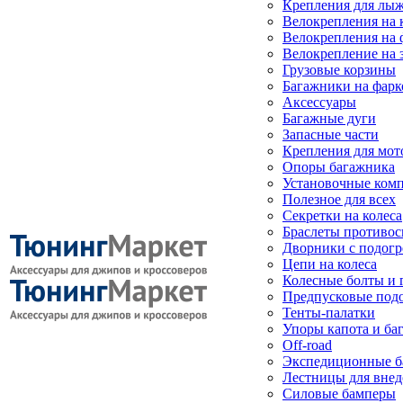
Крепления для лыж
Велокрепления на
Велокрепления на 
Велокрепление на 
Грузовые корзины
Багажники на фарк
Аксессуары
Багажные дуги
Запасные части
Крепления для мот
Опоры багажника
Установочные ком
Полезное для всех
Секретки на колеса
Браслеты противо
Дворники с подогр
Цепи на колеса
Колесные болты и 
Предпусковые под
Тенты-палатки
Упоры капота и ба
Off-road
Экспедиционные б
Лестницы для вне
Силовые бамперы