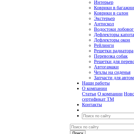
Интерьер
Коврики в багажн
Коврики в салон
Экстерьер
Антискол
Водостоки лобовог
Дефлекторы капот
Дефлекторы окон
Рейлинги
Решетки радиатора
Перевозка собак
Решетки для перев
Автогамаки
Чехлы на сиденья
Запчасти для авто
Наши работы
О компании
Статьи
О компании
Ново
сертификат ТМ
Контакты