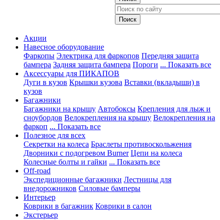
Акции
Навесное оборудование
Фаркопы
Электрика для фаркопов
Передняя защита
бампера
Задняя защита бампера
Пороги
... Показать все
Аксессуары для ПИКАПОВ
Дуги в кузов
Крышки кузова
Вставки (вкладыши) в
кузов
Багажники
Багажники на крышу
Автобоксы
Крепления для лыж и
сноубордов
Велокрепления на крышу
Велокрепления на
фаркоп
... Показать все
Полезное для всех
Секретки на колеса
Браслеты противоскольжения
Дворники с подогревом Burner
Цепи на колеса
Колесные болты и гайки
... Показать все
Off-road
Экспедиционные багажники
Лестницы для
внедорожников
Силовые бамперы
Интерьер
Коврики в багажник
Коврики в салон
Экстерьер