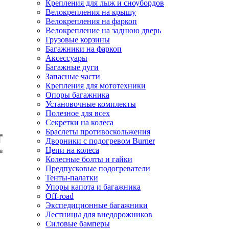
Крепления для лыж и сноубордов
Велокрепления на крышу
Велокрепления на фаркоп
Велокрепление на заднюю дверь
Грузовые корзины
Багажники на фаркоп
Аксессуары
Багажные дуги
Запасные части
Крепления для мототехники
Опоры багажника
Установочные комплекты
Полезное для всех
Секретки на колеса
Браслеты противоскольжения
Дворники с подогревом Burner
Цепи на колеса
Колесные болты и гайки
Предпусковые подогреватели
Тенты-палатки
Упоры капота и багажника
Off-road
Экспедиционные багажники
Лестницы для внедорожников
Силовые бамперы