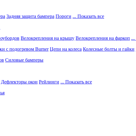
ера
Задняя защита бампера
Пороги
... Показать все
в
ноубордов
Велокрепления на крышу
Велокрепления на фаркоп
..
и с подогревом Burner
Цепи на колеса
Колесные болты и гайки
ов
Силовые бамперы
Дефлекторы окон
Рейлинги
... Показать все
ья