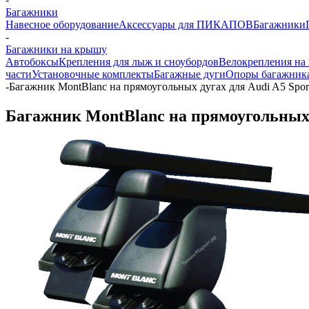
Багажники
Навесное оборудование
Аксессуары для ПИКАПОВ
Багажники
-
Багажники на крышу
Автобоксы
Крепления для лыж и сноубордов
Велокрепления на
части
Установочные комплекты
Багажные дуги
Опоры багажник
-
Багажник MontBlanc на прямоугольных дугах для Audi A5 Sport
Багажник MontBlanc на прямоугольных д