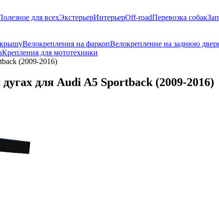
Полезное для всех
Экстерьер
Интерьер
Off-road
Перевозка собак
Зап
 крышу
Велокрепления на фаркоп
Велокрепление на заднюю двер
а
Крепления для мототехники
back (2009-2016)
угах для Audi A5 Sportback (2009-2016)