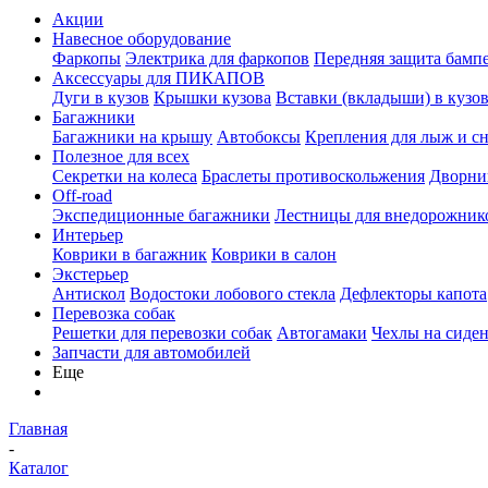
Акции
Навесное оборудование
Фаркопы
Электрика для фаркопов
Передняя защита бамп
Аксессуары для ПИКАПОВ
Дуги в кузов
Крышки кузова
Вставки (вкладыши) в кузо
Багажники
Багажники на крышу
Автобоксы
Крепления для лыж и с
Полезное для всех
Секретки на колеса
Браслеты противоскольжения
Дворник
Off-road
Экспедиционные багажники
Лестницы для внедорожник
Интерьер
Коврики в багажник
Коврики в салон
Экстерьер
Антискол
Водостоки лобового стекла
Дефлекторы капота
Перевозка собак
Решетки для перевозки собак
Автогамаки
Чехлы на сиден
Запчасти для автомобилей
Еще
Главная
-
Каталог
-