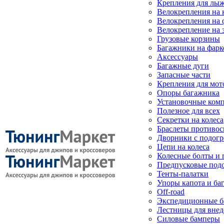
Крепления для лыж
Велокрепления на
Велокрепления на 
Велокрепление на 
Грузовые корзины
Багажники на фарк
Аксессуары
Багажные дуги
Запасные части
Крепления для мот
Опоры багажника
Установочные ком
Полезное для всех
Секретки на колеса
Браслеты противо
Дворники с подогр
Цепи на колеса
Колесные болты и 
Предпусковые под
Тенты-палатки
Упоры капота и ба
Off-road
Экспедиционные б
Лестницы для вне
Силовые бамперы