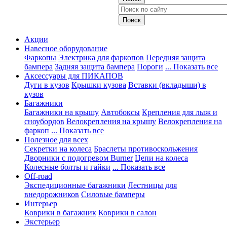
Акции
Навесное оборудование
Фаркопы
Электрика для фаркопов
Передняя защита
бампера
Задняя защита бампера
Пороги
... Показать все
Аксессуары для ПИКАПОВ
Дуги в кузов
Крышки кузова
Вставки (вкладыши) в
кузов
Багажники
Багажники на крышу
Автобоксы
Крепления для лыж и
сноубордов
Велокрепления на крышу
Велокрепления на
фаркоп
... Показать все
Полезное для всех
Секретки на колеса
Браслеты противоскольжения
Дворники с подогревом Burner
Цепи на колеса
Колесные болты и гайки
... Показать все
Off-road
Экспедиционные багажники
Лестницы для
внедорожников
Силовые бамперы
Интерьер
Коврики в багажник
Коврики в салон
Экстерьер