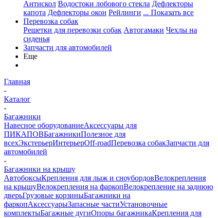
Антискол
Водостоки лобового стекла
Дефлекторы
капота
Дефлекторы окон
Рейлинги
... Показать все
Перевозка собак
Решетки для перевозки собак
Автогамаки
Чехлы на
сиденья
Запчасти для автомобилей
Еще
Главная
-
Каталог
-
Багажники
Навесное оборудование
Аксессуары для
ПИКАПОВ
Багажники
Полезное для
всех
Экстерьер
Интерьер
Off-road
Перевозка собак
Запчасти для
автомобилей
-
Багажники на крышу
Автобоксы
Крепления для лыж и сноубордов
Велокрепления
на крышу
Велокрепления на фаркоп
Велокрепление на заднюю
дверь
Грузовые корзины
Багажники на
фаркоп
Аксессуары
Запасные части
Установочные
комплекты
Багажные дуги
Опоры багажника
Крепления для