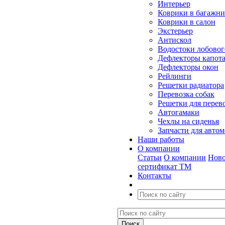
Интерьер
Коврики в багажн
Коврики в салон
Экстерьер
Антискол
Водостоки лобовог
Дефлекторы капот
Дефлекторы окон
Рейлинги
Решетки радиатора
Перевозка собак
Решетки для перев
Автогамаки
Чехлы на сиденья
Запчасти для авто
Наши работы
О компании
Статьи
О компании
Ново
сертификат ТМ
Контакты