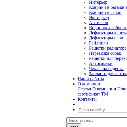
Интерьер
Коврики в багажн
Коврики в салон
Экстерьер
Антискол
Водостоки лобовог
Дефлекторы капот
Дефлекторы окон
Рейлинги
Решетки радиатора
Перевозка собак
Решетки для перев
Автогамаки
Чехлы на сиденья
Запчасти для авто
Наши работы
О компании
Статьи
О компании
Ново
сертификат ТМ
Контакты