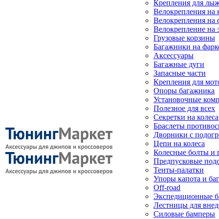
Крепления для лыж
Велокрепления на
Велокрепления на 
Велокрепление на 
Грузовые корзины
Багажники на фарк
Аксессуары
Багажные дуги
Запасные части
Крепления для мот
Опоры багажника
Установочные ком
Полезное для всех
Секретки на колеса
Браслеты противо
Дворники с подогр
Цепи на колеса
Колесные болты и 
Предпусковые под
Тенты-палатки
Упоры капота и ба
Off-road
Экспедиционные б
Лестницы для вне
Силовые бамперы