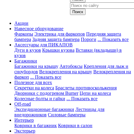
Акции
Навесное оборудование
Фаркопы
Электрика для фаркопов
Передняя защита
бампера
Задняя защита бампера
Пороги
... Показать все
Аксессуары для ПИКАПОВ
Дуги в кузов
Крышки кузова
Вставки (вкладыши) в
кузов
Багажники
Багажники на крышу
Автобоксы
Крепления для лыж и
сноубордов
Велокрепления на крышу
Велокрепления на
фаркоп
... Показать все
Полезное для всех
Секретки на колеса
Браслеты противоскольжения
Дворники с подогревом Burner
Цепи на колеса
Колесные болты и гайки
... Показать все
Off-road
Экспедиционные багажники
Лестницы для
внедорожников
Силовые бамперы
Интерьер
Коврики в багажник
Коврики в салон
Экстерьер