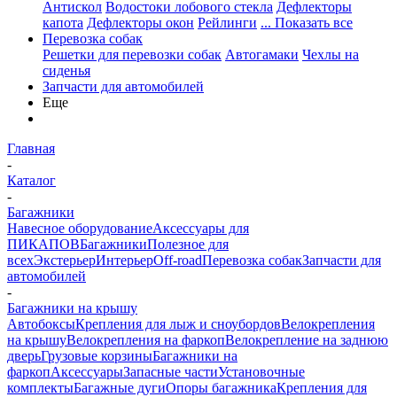
Антискол
Водостоки лобового стекла
Дефлекторы
капота
Дефлекторы окон
Рейлинги
... Показать все
Перевозка собак
Решетки для перевозки собак
Автогамаки
Чехлы на
сиденья
Запчасти для автомобилей
Еще
Главная
-
Каталог
-
Багажники
Навесное оборудование
Аксессуары для
ПИКАПОВ
Багажники
Полезное для
всех
Экстерьер
Интерьер
Off-road
Перевозка собак
Запчасти для
автомобилей
-
Багажники на крышу
Автобоксы
Крепления для лыж и сноубордов
Велокрепления
на крышу
Велокрепления на фаркоп
Велокрепление на заднюю
дверь
Грузовые корзины
Багажники на
фаркоп
Аксессуары
Запасные части
Установочные
комплекты
Багажные дуги
Опоры багажника
Крепления для