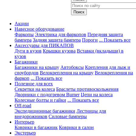
Акции
Навесное оборудование
Фаркопы
Электрика для фаркопов
Передняя защита
бампера
Задняя защита бампера
Пороги
... Показать все
Аксессуары для ПИКАПОВ
Дуги в кузов
Крышки кузова
Вставки (вкладыши) в
кузов
Багажники
Багажники на крышу
Автобоксы
Крепления для лыж и
сноубордов
Велокрепления на крышу
Велокрепления на
фаркоп
... Показать все
Полезное для всех
Секретки на колеса
Браслеты противоскольжения
Дворники с подогревом Burner
Цепи на колеса
Колесные болты и гайки
... Показать все
Off-road
Экспедиционные багажники
Лестницы для
внедорожников
Силовые бамперы
Интерьер
Коврики в багажник
Коврики в салон
Экстерьер