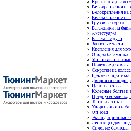
Крепления для лыж
Велокрепления на
Велокрепления на 
Велокрепление на 
Грузовые корзины
Багажники на фарк
Аксессуары
Багажные дуги
Запасные части
Крепления для мот
Опоры багажника
Установочные ком
Полезное для всех
Секретки на колеса
Браслеты противо
Дворники с подогр
Цепи на колеса
Колесные болты и 
Предпусковые под
Тенты-палатки
Упоры капота и ба
Off-road
Экспедиционные б
Лестницы для вне
Силовые бамперы