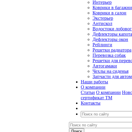
Интерьер
Коврики в багажн
Коврики в салон
Экстерьер
Антискол
Водостоки лобовог
Дефлекторы капот
Дефлекторы окон
Рейлинги
Решетки радиатора
Перевозка собак
Решетки для перев
Автогамаки
Чехлы на сиденья
Запчасти для авто
Наши работы
О компании
Статьи
О компании
Ново
сертификат ТМ
Контакты