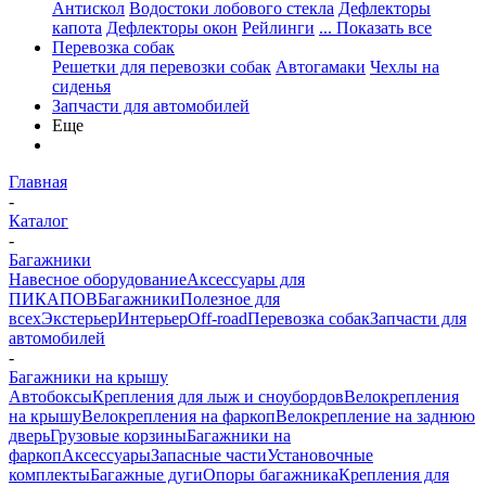
Антискол
Водостоки лобового стекла
Дефлекторы
капота
Дефлекторы окон
Рейлинги
... Показать все
Перевозка собак
Решетки для перевозки собак
Автогамаки
Чехлы на
сиденья
Запчасти для автомобилей
Еще
Главная
-
Каталог
-
Багажники
Навесное оборудование
Аксессуары для
ПИКАПОВ
Багажники
Полезное для
всех
Экстерьер
Интерьер
Off-road
Перевозка собак
Запчасти для
автомобилей
-
Багажники на крышу
Автобоксы
Крепления для лыж и сноубордов
Велокрепления
на крышу
Велокрепления на фаркоп
Велокрепление на заднюю
дверь
Грузовые корзины
Багажники на
фаркоп
Аксессуары
Запасные части
Установочные
комплекты
Багажные дуги
Опоры багажника
Крепления для