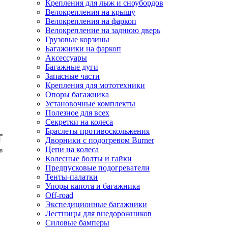
Крепления для лыж и сноубордов
Велокрепления на крышу
Велокрепления на фаркоп
Велокрепление на заднюю дверь
Грузовые корзины
Багажники на фаркоп
Аксессуары
Багажные дуги
Запасные части
Крепления для мототехники
Опоры багажника
Установочные комплекты
Полезное для всех
Секретки на колеса
Браслеты противоскольжения
Дворники с подогревом Burner
Цепи на колеса
Колесные болты и гайки
Предпусковые подогреватели
Тенты-палатки
Упоры капота и багажника
Off-road
Экспедиционные багажники
Лестницы для внедорожников
Силовые бамперы