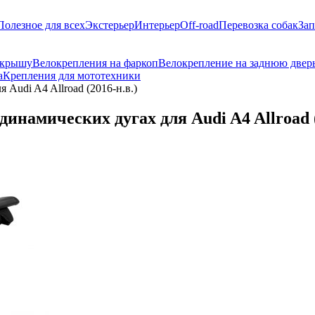
Полезное для всех
Экстерьер
Интерьер
Off-road
Перевозка собак
Зап
 крышу
Велокрепления на фаркоп
Велокрепление на заднюю двер
а
Крепления для мототехники
Audi A4 Allroad (2016-н.в.)
намических дугах для Audi A4 Allroad (