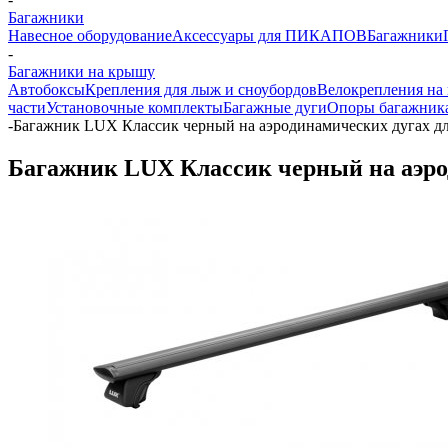
Багажники
Навесное оборудование
Аксессуары для ПИКАПОВ
Багажники
-
Багажники на крышу
Автобоксы
Крепления для лыж и сноубордов
Велокрепления на
части
Установочные комплекты
Багажные дуги
Опоры багажник
-
Багажник LUX Классик черный на аэродинамических дугах для 
Багажник LUX Классик черный на аэроди