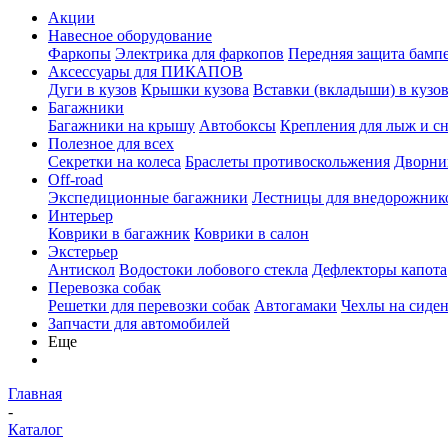
Акции
Навесное оборудование
Фаркопы
Электрика для фаркопов
Передняя защита бамп
Аксессуары для ПИКАПОВ
Дуги в кузов
Крышки кузова
Вставки (вкладыши) в кузо
Багажники
Багажники на крышу
Автобоксы
Крепления для лыж и с
Полезное для всех
Секретки на колеса
Браслеты противоскольжения
Дворник
Off-road
Экспедиционные багажники
Лестницы для внедорожник
Интерьер
Коврики в багажник
Коврики в салон
Экстерьер
Антискол
Водостоки лобового стекла
Дефлекторы капота
Перевозка собак
Решетки для перевозки собак
Автогамаки
Чехлы на сиден
Запчасти для автомобилей
Еще
Главная
-
Каталог
-