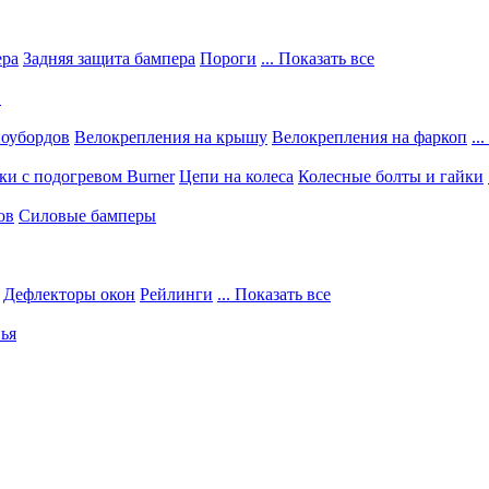
ера
Задняя защита бампера
Пороги
... Показать все
в
ноубордов
Велокрепления на крышу
Велокрепления на фаркоп
..
и с подогревом Burner
Цепи на колеса
Колесные болты и гайки
ов
Силовые бамперы
Дефлекторы окон
Рейлинги
... Показать все
ья