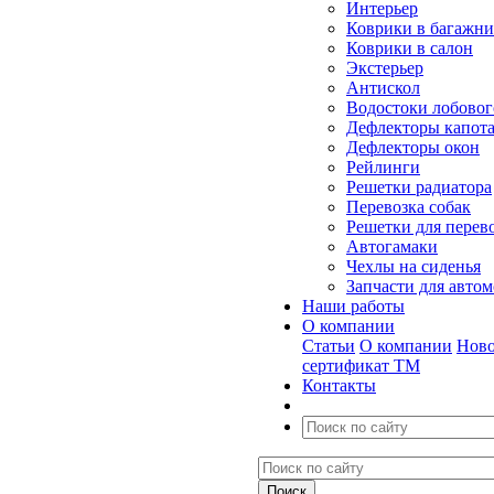
Интерьер
Коврики в багажн
Коврики в салон
Экстерьер
Антискол
Водостоки лобовог
Дефлекторы капот
Дефлекторы окон
Рейлинги
Решетки радиатора
Перевозка собак
Решетки для перев
Автогамаки
Чехлы на сиденья
Запчасти для авто
Наши работы
О компании
Статьи
О компании
Ново
сертификат ТМ
Контакты