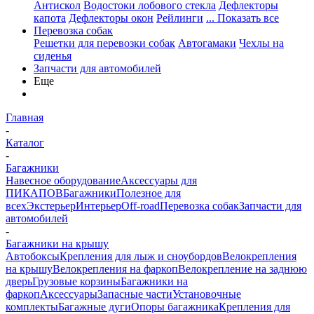
Антискол
Водостоки лобового стекла
Дефлекторы
капота
Дефлекторы окон
Рейлинги
... Показать все
Перевозка собак
Решетки для перевозки собак
Автогамаки
Чехлы на
сиденья
Запчасти для автомобилей
Еще
Главная
-
Каталог
-
Багажники
Навесное оборудование
Аксессуары для
ПИКАПОВ
Багажники
Полезное для
всех
Экстерьер
Интерьер
Off-road
Перевозка собак
Запчасти для
автомобилей
-
Багажники на крышу
Автобоксы
Крепления для лыж и сноубордов
Велокрепления
на крышу
Велокрепления на фаркоп
Велокрепление на заднюю
дверь
Грузовые корзины
Багажники на
фаркоп
Аксессуары
Запасные части
Установочные
комплекты
Багажные дуги
Опоры багажника
Крепления для