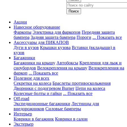
Акции
Навесное оборудование
Фаркопы
Электрика для фаркопов
Передняя защита
бампера
Задняя защита бампера
Пороги
... Показать все
Аксессуары для ПИКАПОВ
Дуги в кузов
Крышки кузова
Вставки (вкладыши) в
кузов
Багажники
Багажники на крышу
Автобоксы
Крепления для лыж и
сноубордов
Велокрепления на крышу
Велокрепления на
фаркоп
... Показать все
Полезное для всех
Секретки на колеса
Браслеты противоскольжения
Дворники с подогревом Burner
Цепи на колеса
Колесные болты и гайки
... Показать все
Off-road
Экспедиционные багажники
Лестницы для
внедорожников
Силовые бамперы
Интерьер
Коврики в багажник
Коврики в салон
Экстерьер