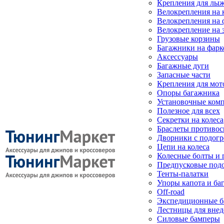
Крепления для лыж
Велокрепления на
Велокрепления на 
Велокрепление на 
Грузовые корзины
Багажники на фарк
Аксессуары
Багажные дуги
Запасные части
Крепления для мот
Опоры багажника
Установочные ком
Полезное для всех
Секретки на колеса
Браслеты противо
Дворники с подогр
Цепи на колеса
Колесные болты и 
Предпусковые под
Тенты-палатки
Упоры капота и ба
Off-road
Экспедиционные б
Лестницы для вне
Силовые бамперы