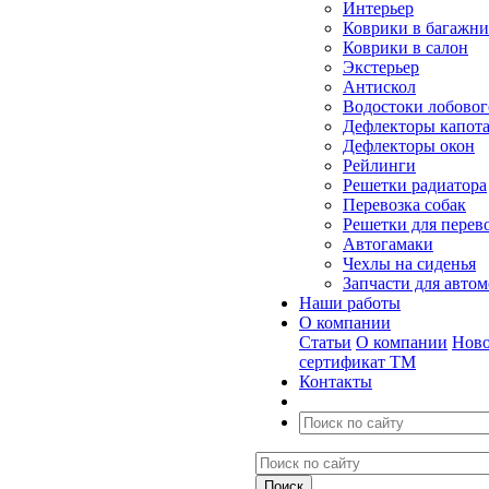
Интерьер
Коврики в багажн
Коврики в салон
Экстерьер
Антискол
Водостоки лобовог
Дефлекторы капот
Дефлекторы окон
Рейлинги
Решетки радиатора
Перевозка собак
Решетки для перев
Автогамаки
Чехлы на сиденья
Запчасти для авто
Наши работы
О компании
Статьи
О компании
Ново
сертификат ТМ
Контакты