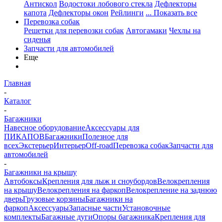
Антискол
Водостоки лобового стекла
Дефлекторы
капота
Дефлекторы окон
Рейлинги
... Показать все
Перевозка собак
Решетки для перевозки собак
Автогамаки
Чехлы на
сиденья
Запчасти для автомобилей
Еще
Главная
-
Каталог
-
Багажники
Навесное оборудование
Аксессуары для
ПИКАПОВ
Багажники
Полезное для
всех
Экстерьер
Интерьер
Off-road
Перевозка собак
Запчасти для
автомобилей
-
Багажники на крышу
Автобоксы
Крепления для лыж и сноубордов
Велокрепления
на крышу
Велокрепления на фаркоп
Велокрепление на заднюю
дверь
Грузовые корзины
Багажники на
фаркоп
Аксессуары
Запасные части
Установочные
комплекты
Багажные дуги
Опоры багажника
Крепления для