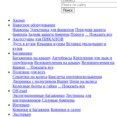
Акции
Навесное оборудование
Фаркопы
Электрика для фаркопов
Передняя защита
бампера
Задняя защита бампера
Пороги
... Показать все
Аксессуары для ПИКАПОВ
Дуги в кузов
Крышки кузова
Вставки (вкладыши) в
кузов
Багажники
Багажники на крышу
Автобоксы
Крепления для лыж и
сноубордов
Велокрепления на крышу
Велокрепления на
фаркоп
... Показать все
Полезное для всех
Секретки на колеса
Браслеты противоскольжения
Дворники с подогревом Burner
Цепи на колеса
Колесные болты и гайки
... Показать все
Off-road
Экспедиционные багажники
Лестницы для
внедорожников
Силовые бамперы
Интерьер
Коврики в багажник
Коврики в салон
Экстерьер