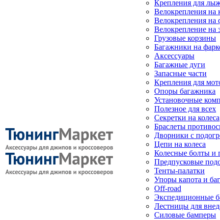
Крепления для лыж
Велокрепления на
Велокрепления на 
Велокрепление на 
Грузовые корзины
Багажники на фарк
Аксессуары
Багажные дуги
Запасные части
Крепления для мот
Опоры багажника
Установочные ком
Полезное для всех
Секретки на колеса
Браслеты противо
Дворники с подогр
Цепи на колеса
Колесные болты и 
Предпусковые под
Тенты-палатки
Упоры капота и ба
Off-road
Экспедиционные б
Лестницы для вне
Силовые бамперы