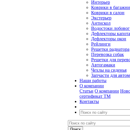
Интерьер
Коврики в багажн
Коврики в салон
Экстерьер
Антискол
Водостоки лобовог
Дефлекторы капот
Дефлекторы окон
Рейлинги
Решетки радиатора
Перевозка собак
Решетки для перев
Автогамаки
Чехлы на сиденья
Запчасти для авто
Наши работы
О компании
Статьи
О компании
Ново
сертификат ТМ
Контакты