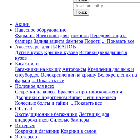
Акции
Навесное оборудование
Фаркопы
Электрика для фаркопов
Передняя защита
бампера
Задняя защита бампера
Пороги
... Показать все
Аксессуары для ПИКАПОВ
Дуги в кузов
Крышки кузова
Вставки (вкладыши) в
кузов
Багажники
Багажники на крышу
Автобоксы
Крепления для лыж и
сноубордов
Велокрепления на крышу
Велокрепления на
фаркоп
... Показать все
Полезное для всех
Секретки на колеса
Браслеты противоскольжения
Дворники с подогревом Burner
Цепи на колеса
Колесные болты и гайки
... Показать все
Off-road
Экспедиционные багажники
Лестницы для
внедорожников
Силовые бамперы
Интерьер
Коврики в багажник
Коврики в салон
Экстерьер