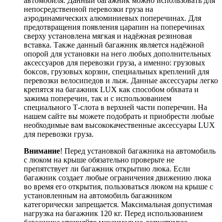
автомобиля. Данный багажник можно использовать для
непосредственной перевозки груза на
аэродинамических алюминиевых поперечинах. Для
предотвращения появления царапин на поперечинах
сверху установлена мягкая и надёжная резиновая
вставка. Также данный багажник является надёжной
опорой для установки на него любых дополнительных
аксессуаров для перевозки груза, а именно: грузовых
боксов, грузовых корзин, специальных креплений для
перевозки велосипедов и лыж. Данные аксессуары легко
крепятся на багажник LUX как способом обхвата и
зажима поперечин, так и с использованием
специального Т-слота в верхней части поперечин. На
нашем сайте вы можете подобрать и приобрести любые
необходимые вам высококачественные аксессуары LUX
для перевозки груза.
Внимание
! Перед установкой багажника на автомобиль
с люком на крыше обязательно проверьте не
препятствует ли багажник открытию люка. Если
багажник создает любые ограничения движению люка
во время его открытия, пользоваться люком на крыше с
установленным на автомобиль багажником
категорически запрещается.
Максимальная допустимая
нагрузка на багажник 120 кг. Перед использованием