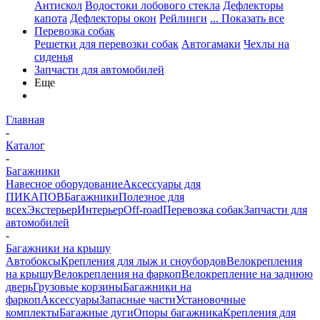
Антискол
Водостоки лобового стекла
Дефлекторы
капота
Дефлекторы окон
Рейлинги
... Показать все
Перевозка собак
Решетки для перевозки собак
Автогамаки
Чехлы на
сиденья
Запчасти для автомобилей
Еще
Главная
-
Каталог
-
Багажники
Навесное оборудование
Аксессуары для
ПИКАПОВ
Багажники
Полезное для
всех
Экстерьер
Интерьер
Off-road
Перевозка собак
Запчасти для
автомобилей
-
Багажники на крышу
Автобоксы
Крепления для лыж и сноубордов
Велокрепления
на крышу
Велокрепления на фаркоп
Велокрепление на заднюю
дверь
Грузовые корзины
Багажники на
фаркоп
Аксессуары
Запасные части
Установочные
комплекты
Багажные дуги
Опоры багажника
Крепления для