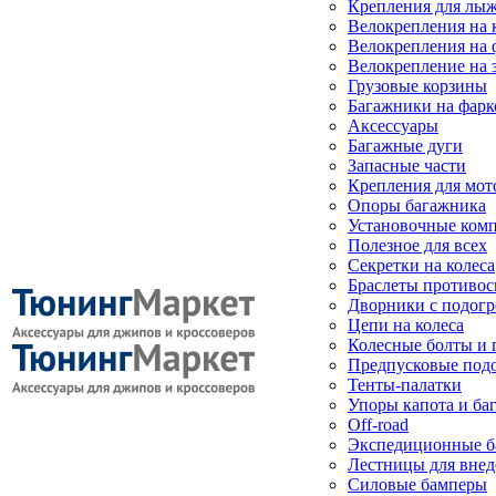
Крепления для лыж
Велокрепления на
Велокрепления на 
Велокрепление на 
Грузовые корзины
Багажники на фарк
Аксессуары
Багажные дуги
Запасные части
Крепления для мот
Опоры багажника
Установочные ком
Полезное для всех
Секретки на колеса
Браслеты противо
Дворники с подогр
Цепи на колеса
Колесные болты и 
Предпусковые под
Тенты-палатки
Упоры капота и ба
Off-road
Экспедиционные б
Лестницы для вне
Силовые бамперы