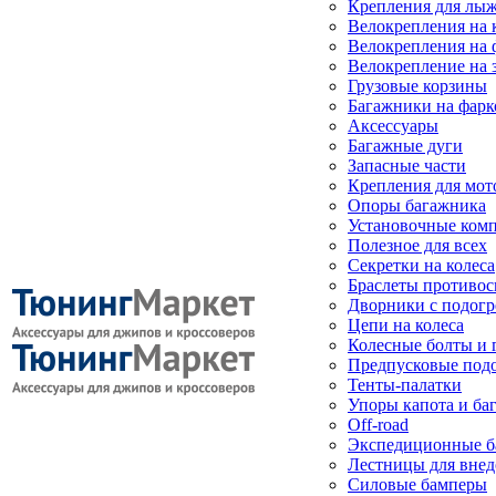
Крепления для лыж
Велокрепления на
Велокрепления на 
Велокрепление на 
Грузовые корзины
Багажники на фарк
Аксессуары
Багажные дуги
Запасные части
Крепления для мот
Опоры багажника
Установочные ком
Полезное для всех
Секретки на колеса
Браслеты противо
Дворники с подогр
Цепи на колеса
Колесные болты и 
Предпусковые под
Тенты-палатки
Упоры капота и ба
Off-road
Экспедиционные б
Лестницы для вне
Силовые бамперы