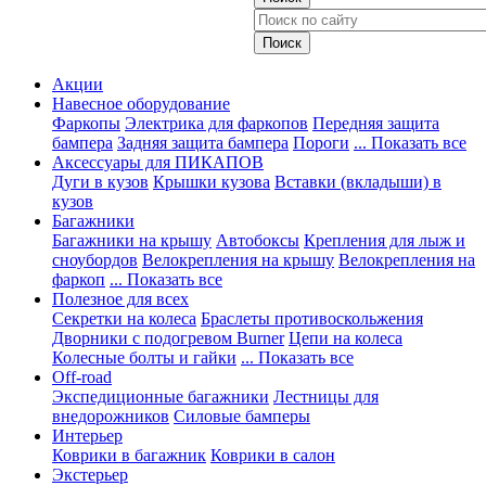
Акции
Навесное оборудование
Фаркопы
Электрика для фаркопов
Передняя защита
бампера
Задняя защита бампера
Пороги
... Показать все
Аксессуары для ПИКАПОВ
Дуги в кузов
Крышки кузова
Вставки (вкладыши) в
кузов
Багажники
Багажники на крышу
Автобоксы
Крепления для лыж и
сноубордов
Велокрепления на крышу
Велокрепления на
фаркоп
... Показать все
Полезное для всех
Секретки на колеса
Браслеты противоскольжения
Дворники с подогревом Burner
Цепи на колеса
Колесные болты и гайки
... Показать все
Off-road
Экспедиционные багажники
Лестницы для
внедорожников
Силовые бамперы
Интерьер
Коврики в багажник
Коврики в салон
Экстерьер