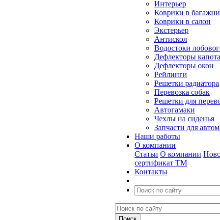
Интерьер
Коврики в багажн
Коврики в салон
Экстерьер
Антискол
Водостоки лобовог
Дефлекторы капот
Дефлекторы окон
Рейлинги
Решетки радиатора
Перевозка собак
Решетки для перев
Автогамаки
Чехлы на сиденья
Запчасти для авто
Наши работы
О компании
Статьи
О компании
Ново
сертификат ТМ
Контакты