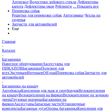
Антискол
Водостоки лобового стекла
Дефлекторы
капота
Дефлекторы окон
Рейлинги
... Показать все
Перевозка собак
Решетки для перевозки собак
Автогамаки
Чехлы на
сиденья
Запчасти для автомобилей
Еще
Главная
-
Каталог
-
Багажники
Навесное оборудование
Аксессуары для
ПИКАПОВ
Багажники
Полезное для
всех
Экстерьер
Интерьер
Off-road
Перевозка собак
Запчасти для
автомобилей
-
Багажники на крышу
Автобоксы
Крепления для лыж и сноубордов
Велокрепления
на крышу
Велокрепления на фаркоп
Велокрепление на заднюю
дверь
Грузовые корзины
Багажники на
фаркоп
Аксессуары
Запасные части
Установочные
комплекты
Багажные дуги
Опоры багажника
Крепления для