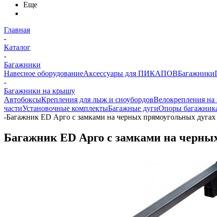
Еще
Главная
-
Каталог
-
Багажники
Навесное оборудование
Аксессуары для ПИКАПОВ
Багажники
-
Багажники на крышу
Автобоксы
Крепления для лыж и сноубордов
Велокрепления на
части
Установочные комплекты
Багажные дуги
Опоры багажник
-
Багажник ED Арго с замками на черных прямоугольных дугах д
Багажник ED Арго с замками на черных 