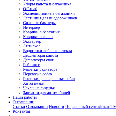
Упоры капота и багажника
Off-road
Экспедиционные багажники
Лестницы для внедорожников
Силовые бамперы
Интерьер
Коврики в багажник
Коврики в салон
Экстерьер
Антискол
Водостоки лобового стекла
Дефлекторы капота
Дефлекторы окон
Рейлинги
Решетки радиатора
Перевозка собак
Решетки для перевозки собак
Автогамаки
Чехлы на сиденья
Запчасти для автомобилей
Наши работы
О компании
Статьи
О компании
Новости
Подарочный сертификат Т
Контакты