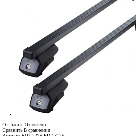
Отложить
Отложено
Сравнить
В сравнении
Артикул
ED7-225S-ED2-311F