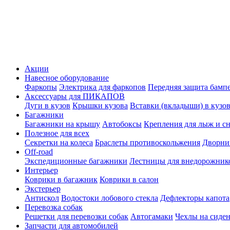
Акции
Навесное оборудование
Фаркопы
Электрика для фаркопов
Передняя защита бамп
Аксессуары для ПИКАПОВ
Дуги в кузов
Крышки кузова
Вставки (вкладыши) в кузо
Багажники
Багажники на крышу
Автобоксы
Крепления для лыж и с
Полезное для всех
Секретки на колеса
Браслеты противоскольжения
Дворник
Off-road
Экспедиционные багажники
Лестницы для внедорожник
Интерьер
Коврики в багажник
Коврики в салон
Экстерьер
Антискол
Водостоки лобового стекла
Дефлекторы капота
Перевозка собак
Решетки для перевозки собак
Автогамаки
Чехлы на сиден
Запчасти для автомобилей