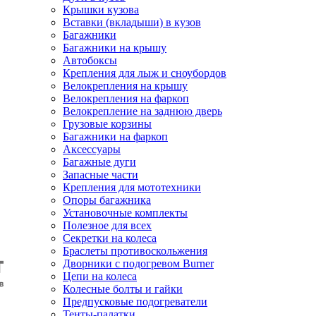
Крышки кузова
Вставки (вкладыши) в кузов
Багажники
Багажники на крышу
Автобоксы
Крепления для лыж и сноубордов
Велокрепления на крышу
Велокрепления на фаркоп
Велокрепление на заднюю дверь
Грузовые корзины
Багажники на фаркоп
Аксессуары
Багажные дуги
Запасные части
Крепления для мототехники
Опоры багажника
Установочные комплекты
Полезное для всех
Секретки на колеса
Браслеты противоскольжения
Дворники с подогревом Burner
Цепи на колеса
Колесные болты и гайки
Предпусковые подогреватели
Тенты-палатки