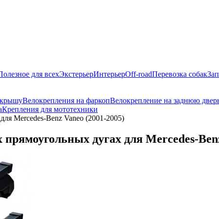
Полезное для всех
Экстерьер
Интерьер
Off-road
Перевозка собак
Зап
 крышу
Велокрепления на фаркоп
Велокрепление на заднюю двер
а
Крепления для мототехники
ля Mercedes-Benz Vaneo (2001-2005)
прямоугольных дугах для Mercedes-Benz