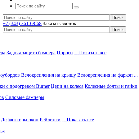
+7 (343) 361-68-68
Заказать звонок
ера
Задняя защита бампера
Пороги
... Показать все
в
ноубордов
Велокрепления на крышу
Велокрепления на фаркоп
..
и с подогревом Burner
Цепи на колеса
Колесные болты и гайки
ов
Силовые бамперы
Дефлекторы окон
Рейлинги
... Показать все
ья