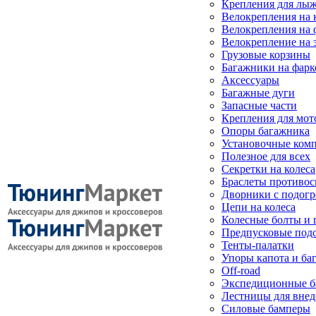
Крепления для лыж
Велокрепления на
Велокрепления на 
Велокрепление на 
Грузовые корзины
Багажники на фарк
Аксессуары
Багажные дуги
Запасные части
Крепления для мот
Опоры багажника
Установочные ком
Полезное для всех
Секретки на колеса
Браслеты противо
Дворники с подогр
Цепи на колеса
Колесные болты и 
Предпусковые под
Тенты-палатки
Упоры капота и ба
Off-road
Экспедиционные б
Лестницы для вне
Силовые бамперы