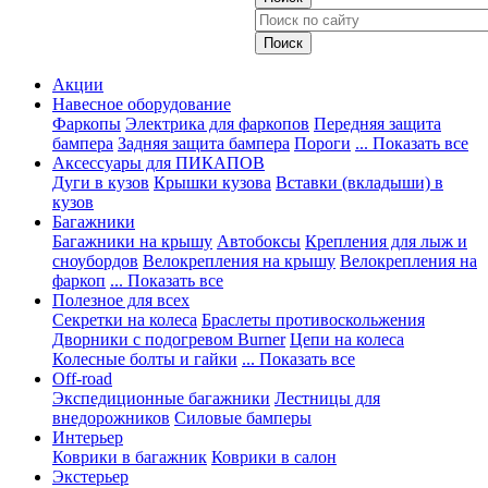
Акции
Навесное оборудование
Фаркопы
Электрика для фаркопов
Передняя защита
бампера
Задняя защита бампера
Пороги
... Показать все
Аксессуары для ПИКАПОВ
Дуги в кузов
Крышки кузова
Вставки (вкладыши) в
кузов
Багажники
Багажники на крышу
Автобоксы
Крепления для лыж и
сноубордов
Велокрепления на крышу
Велокрепления на
фаркоп
... Показать все
Полезное для всех
Секретки на колеса
Браслеты противоскольжения
Дворники с подогревом Burner
Цепи на колеса
Колесные болты и гайки
... Показать все
Off-road
Экспедиционные багажники
Лестницы для
внедорожников
Силовые бамперы
Интерьер
Коврики в багажник
Коврики в салон
Экстерьер