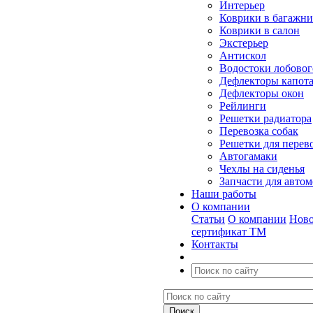
Интерьер
Коврики в багажн
Коврики в салон
Экстерьер
Антискол
Водостоки лобовог
Дефлекторы капот
Дефлекторы окон
Рейлинги
Решетки радиатора
Перевозка собак
Решетки для перев
Автогамаки
Чехлы на сиденья
Запчасти для авто
Наши работы
О компании
Статьи
О компании
Ново
сертификат ТМ
Контакты