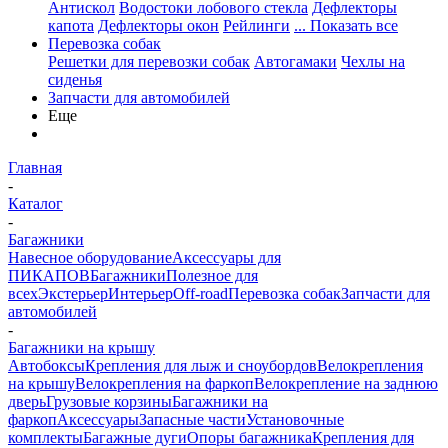
Антискол
Водостоки лобового стекла
Дефлекторы
капота
Дефлекторы окон
Рейлинги
... Показать все
Перевозка собак
Решетки для перевозки собак
Автогамаки
Чехлы на
сиденья
Запчасти для автомобилей
Еще
Главная
-
Каталог
-
Багажники
Навесное оборудование
Аксессуары для
ПИКАПОВ
Багажники
Полезное для
всех
Экстерьер
Интерьер
Off-road
Перевозка собак
Запчасти для
автомобилей
-
Багажники на крышу
Автобоксы
Крепления для лыж и сноубордов
Велокрепления
на крышу
Велокрепления на фаркоп
Велокрепление на заднюю
дверь
Грузовые корзины
Багажники на
фаркоп
Аксессуары
Запасные части
Установочные
комплекты
Багажные дуги
Опоры багажника
Крепления для