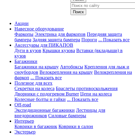
Акции
Навесное оборудование
Фаркопы
Электрика для фаркопов
Передняя защита
бампера
Задняя защита бампера
Пороги
... Показать все
Аксессуары для ПИКАПОВ
Дуги в кузов
Крышки кузова
Вставки (вкладыши) в
кузов
Багажники
Багажники на крышу
Автобоксы
Крепления для лыж и
сноубордов
Велокрепления на крышу
Велокрепления на
фаркоп
... Показать все
Полезное для всех
Секретки на колеса
Браслеты противоскольжения
Дворники с подогревом Burner
Цепи на колеса
Колесные болты и гайки
... Показать все
Off-road
Экспедиционные багажники
Лестницы для
внедорожников
Силовые бамперы
Интерьер
Коврики в багажник
Коврики в салон
Экстерьер