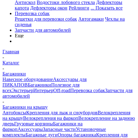
Антискол
Водостоки лобового стекла
Дефлекторы
капота
Дефлекторы окон
Рейлинги
... Показать все
Перевозка собак
Решетки для перевозки собак
Автогамаки
Чехлы на
сиденья
Запчасти для автомобилей
Еще
Главная
-
Каталог
-
Багажники
Навесное оборудование
Аксессуары для
ПИКАПОВ
Багажники
Полезное для
всех
Экстерьер
Интерьер
Off-road
Перевозка собак
Запчасти для
автомобилей
-
Багажники на крышу
Автобоксы
Крепления для лыж и сноубордов
Велокрепления
на крышу
Велокрепления на фаркоп
Велокрепление на заднюю
дверь
Грузовые корзины
Багажники на
фаркоп
Аксессуары
Запасные части
Установочные
комплекты
Багажные дуги
Опоры багажника
Крепления для