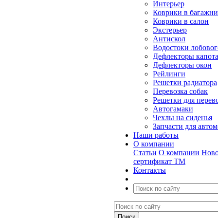
Интерьер
Коврики в багажн
Коврики в салон
Экстерьер
Антискол
Водостоки лобовог
Дефлекторы капот
Дефлекторы окон
Рейлинги
Решетки радиатора
Перевозка собак
Решетки для перев
Автогамаки
Чехлы на сиденья
Запчасти для авто
Наши работы
О компании
Статьи
О компании
Ново
сертификат ТМ
Контакты