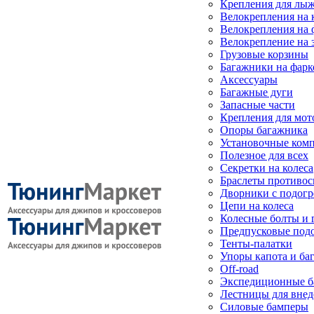
Крепления для лыж
Велокрепления на
Велокрепления на 
Велокрепление на 
Грузовые корзины
Багажники на фарк
Аксессуары
Багажные дуги
Запасные части
Крепления для мот
Опоры багажника
Установочные ком
Полезное для всех
Секретки на колеса
Браслеты противо
Дворники с подогр
Цепи на колеса
Колесные болты и 
Предпусковые под
Тенты-палатки
Упоры капота и ба
Off-road
Экспедиционные б
Лестницы для вне
Силовые бамперы