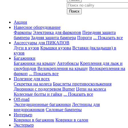
Акции
Навесное оборудование
Фаркопы
Электрика для фаркопов
Передняя защита
бампера
Задняя защита бампера
Пороги
... Показать все
Аксессуары для ПИКАПОВ
Дуги в кузов
Крышки кузова
Вставки (вкладыши) в
кузов
Багажники
Багажники на крышу
Автобоксы
Крепления для лыж и
сноубордов
Велокрепления на крышу
Велокрепления на
фаркоп
... Показать все
Полезное для всех
Секретки на колеса
Браслеты противоскольжения
Дворники с подогревом Burner
Цепи на колеса
Колесные болты и гайки
... Показать все
Off-road
Экспедиционные багажники
Лестницы для
внедорожников
Силовые бамперы
Интерьер
Коврики в багажник
Коврики в салон
Экстерьер