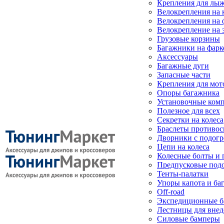
Крепления для лыж
Велокрепления на
Велокрепления на 
Велокрепление на 
Грузовые корзины
Багажники на фарк
Аксессуары
Багажные дуги
Запасные части
Крепления для мот
Опоры багажника
Установочные ком
Полезное для всех
Секретки на колеса
Браслеты противо
Дворники с подогр
Цепи на колеса
Колесные болты и 
Предпусковые под
Тенты-палатки
Упоры капота и ба
Off-road
Экспедиционные б
Лестницы для вне
Силовые бамперы