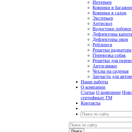
Интерьер
Коврики в багажн
Коврики в салон
Экстерьер
Антискол
Водостоки лобовог
Дефлекторы капот
Дефлекторы окон
Рейлинги
Решетки радиатора
Перевозка собак
Решетки для перев
Автогамаки
Чехлы на сиденья
Запчасти для авто
Наши работы
О компании
Статьи
О компании
Ново
сертификат ТМ
Контакты