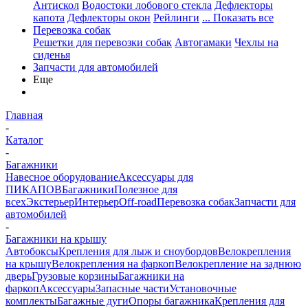
Антискол
Водостоки лобового стекла
Дефлекторы
капота
Дефлекторы окон
Рейлинги
... Показать все
Перевозка собак
Решетки для перевозки собак
Автогамаки
Чехлы на
сиденья
Запчасти для автомобилей
Еще
Главная
-
Каталог
-
Багажники
Навесное оборудование
Аксессуары для
ПИКАПОВ
Багажники
Полезное для
всех
Экстерьер
Интерьер
Off-road
Перевозка собак
Запчасти для
автомобилей
-
Багажники на крышу
Автобоксы
Крепления для лыж и сноубордов
Велокрепления
на крышу
Велокрепления на фаркоп
Велокрепление на заднюю
дверь
Грузовые корзины
Багажники на
фаркоп
Аксессуары
Запасные части
Установочные
комплекты
Багажные дуги
Опоры багажника
Крепления для