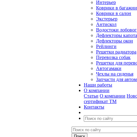
Интерьер
Коврики в багажн
Коврики в салон
Экстерьер
Антискол
Водостоки лобовог
Дефлекторы капот
Дефлекторы окон
Рейлинги
Решетки радиатора
Перевозка собак
Решетки для перев
Автогамаки
Чехлы на сиденья
Запчасти для авто
Наши работы
О компании
Статьи
О компании
Ново
сертификат ТМ
Контакты