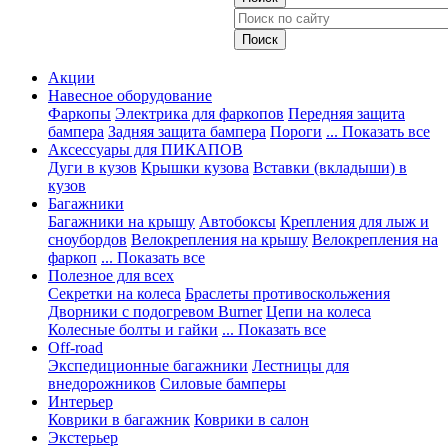
Акции
Навесное оборудование
Фаркопы
Электрика для фаркопов
Передняя защита
бампера
Задняя защита бампера
Пороги
... Показать все
Аксессуары для ПИКАПОВ
Дуги в кузов
Крышки кузова
Вставки (вкладыши) в
кузов
Багажники
Багажники на крышу
Автобоксы
Крепления для лыж и
сноубордов
Велокрепления на крышу
Велокрепления на
фаркоп
... Показать все
Полезное для всех
Секретки на колеса
Браслеты противоскольжения
Дворники с подогревом Burner
Цепи на колеса
Колесные болты и гайки
... Показать все
Off-road
Экспедиционные багажники
Лестницы для
внедорожников
Силовые бамперы
Интерьер
Коврики в багажник
Коврики в салон
Экстерьер