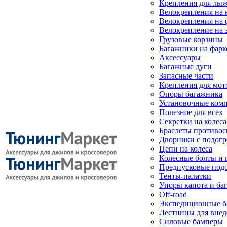
Крепления для лыж
Велокрепления на
Велокрепления на 
Велокрепление на 
Грузовые корзины
Багажники на фарк
Аксессуары
Багажные дуги
Запасные части
Крепления для мот
Опоры багажника
Установочные ком
Полезное для всех
Секретки на колеса
Браслеты противо
Дворники с подогр
Цепи на колеса
Колесные болты и 
Предпусковые под
Тенты-палатки
Упоры капота и ба
Off-road
Экспедиционные б
Лестницы для вне
Силовые бамперы