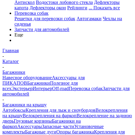
Антискол
Водостоки лобового стекла
Дефлекторы
капота
Дефлекторы окон
Рейлинги
... Показать все
Перевозка собак
Решетки для перевозки собак
Автогамаки
Чехлы на
сиденья
Запчасти для автомобилей
Еще
Главная
-
Каталог
-
Багажники
Навесное оборудование
Аксессуары для
ПИКАПОВ
Багажники
Полезное для
всех
Экстерьер
Интерьер
Off-road
Перевозка собак
Запчасти для
автомобилей
-
Багажники на крышу
Автобоксы
Крепления для лыж и сноубордов
Велокрепления
на крышу
Велокрепления на фаркоп
Велокрепление на заднюю
дверь
Грузовые корзины
Багажники на
фаркоп
Аксессуары
Запасные части
Установочные
комплекты
Багажные дуги
Опоры багажника
Крепления для