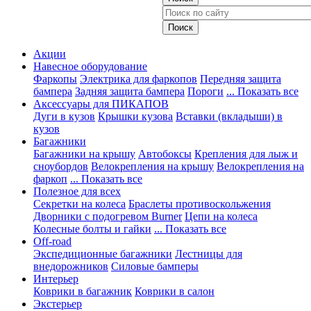
Акции
Навесное оборудование
Фаркопы
Электрика для фаркопов
Передняя защита
бампера
Задняя защита бампера
Пороги
... Показать все
Аксессуары для ПИКАПОВ
Дуги в кузов
Крышки кузова
Вставки (вкладыши) в
кузов
Багажники
Багажники на крышу
Автобоксы
Крепления для лыж и
сноубордов
Велокрепления на крышу
Велокрепления на
фаркоп
... Показать все
Полезное для всех
Секретки на колеса
Браслеты противоскольжения
Дворники с подогревом Burner
Цепи на колеса
Колесные болты и гайки
... Показать все
Off-road
Экспедиционные багажники
Лестницы для
внедорожников
Силовые бамперы
Интерьер
Коврики в багажник
Коврики в салон
Экстерьер