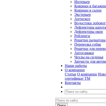
Интерьер
Коврики в багажн
Коврики в салон
Экстерьер
Антискол
Водостоки лобовог
Дефлекторы капот
Дефлекторы окон
Рейлинги
Решетки радиатора
Перевозка собак
Решетки для перев
Автогамаки
Чехлы на сиденья
Запчасти для авто
Наши работы
О компании
Статьи
О компании
Ново
сертификат ТМ
Контакты