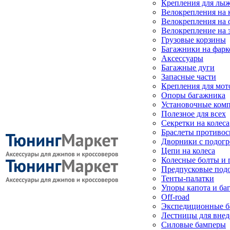
Крепления для лыж
Велокрепления на
Велокрепления на 
Велокрепление на 
Грузовые корзины
Багажники на фарк
Аксессуары
Багажные дуги
Запасные части
Крепления для мот
Опоры багажника
Установочные ком
Полезное для всех
Секретки на колеса
Браслеты противо
Дворники с подогр
Цепи на колеса
Колесные болты и 
Предпусковые под
Тенты-палатки
Упоры капота и ба
Off-road
Экспедиционные б
Лестницы для вне
Силовые бамперы