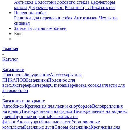
Антискол
Водостоки лобового стекла
Дефлекторы
капота
Дефлекторы окон
Рейлинги
... Показать все
Перевозка собак
Решетки для перевозки собак
Автогамаки
Чехлы на
сиденья
Запчасти для автомобилей
Еще
Главная
-
Каталог
-
Багажники
Навесное оборудование
Аксессуары для
ПИКАПОВ
Багажники
Полезное для
всех
Экстерьер
Интерьер
Off-road
Перевозка собак
Запчасти для
автомобилей
-
Багажники на крышу
Автобоксы
Крепления для лыж и сноубордов
Велокрепления
на крышу
Велокрепления на фаркоп
Велокрепление на заднюю
дверь
Грузовые корзины
Багажники на
фаркоп
Аксессуары
Запасные части
Установочные
комплекты
Багажные дуги
Опоры багажника
Крепления для