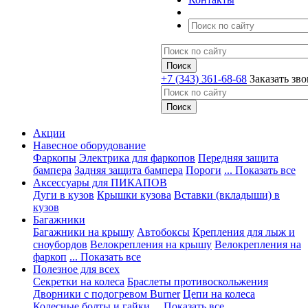
+7 (343) 361-68-68
Заказать зв
Акции
Навесное оборудование
Фаркопы
Электрика для фаркопов
Передняя защита
бампера
Задняя защита бампера
Пороги
... Показать все
Аксессуары для ПИКАПОВ
Дуги в кузов
Крышки кузова
Вставки (вкладыши) в
кузов
Багажники
Багажники на крышу
Автобоксы
Крепления для лыж и
сноубордов
Велокрепления на крышу
Велокрепления на
фаркоп
... Показать все
Полезное для всех
Секретки на колеса
Браслеты противоскольжения
Дворники с подогревом Burner
Цепи на колеса
Колесные болты и гайки
... Показать все