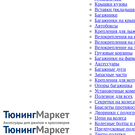
Крышки кузова
Вставки (вкладыши
Багажники
Багажники на кры
Автобоксы
Крепления для лыж
Велокрепления на
Велокрепления на 
Велокрепление на 
Грузовые корзины
Багажники на фарк
Аксессуары
Багажные дуги
Запасные части
Крепления для мот
Опоры багажника
Установочные ком
Полезное для всех
Секретки на колеса
Браслеты противо
Дворники с подогр
Цепи на колеса
Колесные болты и 
Предпусковые под
Тенты-палатки