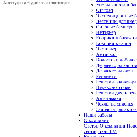
Упоры капота и ба
Off-road
Экспедиционные б
Лестницы для вне
Силовые бамперы
Интерьер
Коврики в багажн
Коврики в салон
Экстерьер
Антискол
Водостоки лобовог
Дефлекторы капот
Дефлекторы окон
Рейлинги
Решетки радиатора
Перевозка собак
Решетки для перев
Автогамаки
Чехлы на сиденья
Запчасти для авто
Наши работы
О компании
Статьи
О компании
Ново
сертификат ТМ
Контакты