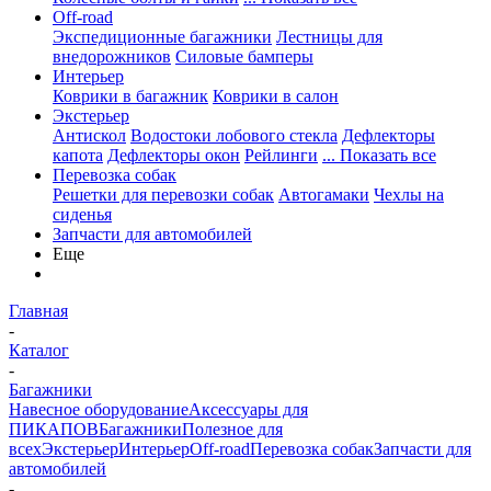
Off-road
Экспедиционные багажники
Лестницы для
внедорожников
Силовые бамперы
Интерьер
Коврики в багажник
Коврики в салон
Экстерьер
Антискол
Водостоки лобового стекла
Дефлекторы
капота
Дефлекторы окон
Рейлинги
... Показать все
Перевозка собак
Решетки для перевозки собак
Автогамаки
Чехлы на
сиденья
Запчасти для автомобилей
Еще
Главная
-
Каталог
-
Багажники
Навесное оборудование
Аксессуары для
ПИКАПОВ
Багажники
Полезное для
всех
Экстерьер
Интерьер
Off-road
Перевозка собак
Запчасти для
автомобилей
-