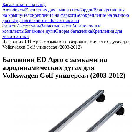
Багажники на крышу
Автобоксы
Крепления для лыж и сноубордов
Велокрепления
на крышу
Велокрепления на фаркоп
Велокрепление на заднюю
дверь
Грузовые корзины
Багажники на
фаркоп
Аксессуары
Запасные части
Установочные
комплекты
Багажные дуги
Опоры багажника
Крепления для
мототехники
-
Багажник ED Арго с замками на аэродинамических дугах для
Volkswagen Golf универсал (2003-2012)
Багажник ED Арго с замками на
аэродинамических дугах для
Volkswagen Golf универсал (2003-2012)