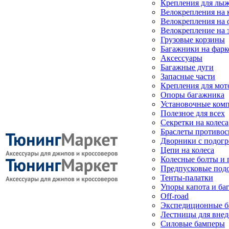
Крепления для лыж
Велокрепления на
Велокрепления на 
Велокрепление на 
Грузовые корзины
Багажники на фарк
Аксессуары
Багажные дуги
Запасные части
Крепления для мот
Опоры багажника
Установочные ком
Полезное для всех
Секретки на колеса
Браслеты противо
Дворники с подогр
Цепи на колеса
Колесные болты и 
Предпусковые под
Тенты-палатки
Упоры капота и ба
Off-road
Экспедиционные б
Лестницы для вне
Силовые бамперы