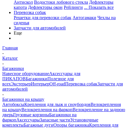
Антискол
Водостоки лобового стекла
Дефлекторы
капота
Дефлекторы окон
Рейлинги
... Показать все
Перевозка собак
Решетки для перевозки собак
Автогамаки
Чехлы на
сиденья
Запчасти для автомобилей
Еще
Главная
-
Каталог
-
Багажники
Навесное оборудование
Аксессуары для
ПИКАПОВ
Багажники
Полезное для
всех
Экстерьер
Интерьер
Off-road
Перевозка собак
Запчасти для
автомобилей
-
Багажники на крышу
Автобоксы
Крепления для лыж и сноубордов
Велокрепления
на крышу
Велокрепления на фаркоп
Велокрепление на заднюю
дверь
Грузовые корзины
Багажники на
фаркоп
Аксессуары
Запасные части
Установочные
комплекты
Багажные дуги
Опоры багажника
Крепления для