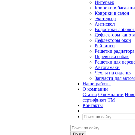
Интерьер
Коврики в багажн
Коврики в салон
Экстерьер
Антискол
Водостоки лобовог
Дефлекторы капот
Дефлекторы окон
Рейлинги
Решетки радиатора
Перевозка собак
Решетки для перев
Автогамаки
Чехлы на сиденья
Запчасти для авто
Наши работы
О компании
Статьи
О компании
Ново
сертификат ТМ
Контакты