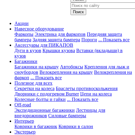
Акции
Навесное оборудование
Фаркопы
Электрика для фаркопов
Передняя защита
бампера
Задняя защита бампера
Пороги
... Показать все
Аксессуары для ПИКАПОВ
Дуги в кузов
Крышки кузова
Вставки (вкладыши) в
кузов
Багажники
Багажники на крышу
Автобоксы
Крепления для лыж и
сноубордов
Велокрепления на крышу
Велокрепления на
фаркоп
... Показать все
Полезное для всех
Секретки на колеса
Браслеты противоскольжения
Дворники с подогревом Burner
Цепи на колеса
Колесные болты и гайки
... Показать все
Off-road
Экспедиционные багажники
Лестницы для
внедорожников
Силовые бамперы
Интерьер
Коврики в багажник
Коврики в салон
Экстерьер