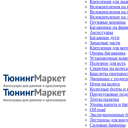
Крепления для лыж
Велокрепления на
Велокрепления на 
Велокрепление на 
Грузовые корзины
Багажники на фарк
Аксессуары
Багажные дуги
Запасные части
Крепления для мот
Опоры багажника
Установочные ком
Полезное для всех
Секретки на колеса
Браслеты противо
Дворники с подогр
Цепи на колеса
Колесные болты и 
Предпусковые под
Тенты-палатки
Упоры капота и ба
Off-road
Экспедиционные б
Лестницы для вне
Силовые бамперы