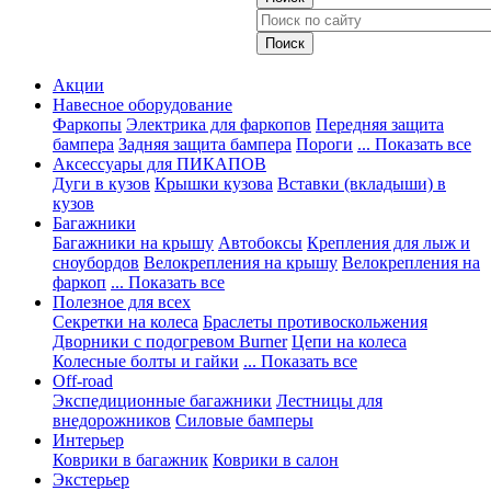
Акции
Навесное оборудование
Фаркопы
Электрика для фаркопов
Передняя защита
бампера
Задняя защита бампера
Пороги
... Показать все
Аксессуары для ПИКАПОВ
Дуги в кузов
Крышки кузова
Вставки (вкладыши) в
кузов
Багажники
Багажники на крышу
Автобоксы
Крепления для лыж и
сноубордов
Велокрепления на крышу
Велокрепления на
фаркоп
... Показать все
Полезное для всех
Секретки на колеса
Браслеты противоскольжения
Дворники с подогревом Burner
Цепи на колеса
Колесные болты и гайки
... Показать все
Off-road
Экспедиционные багажники
Лестницы для
внедорожников
Силовые бамперы
Интерьер
Коврики в багажник
Коврики в салон
Экстерьер