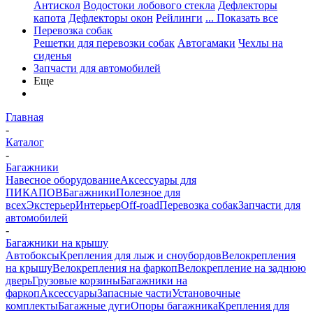
Антискол
Водостоки лобового стекла
Дефлекторы
капота
Дефлекторы окон
Рейлинги
... Показать все
Перевозка собак
Решетки для перевозки собак
Автогамаки
Чехлы на
сиденья
Запчасти для автомобилей
Еще
Главная
-
Каталог
-
Багажники
Навесное оборудование
Аксессуары для
ПИКАПОВ
Багажники
Полезное для
всех
Экстерьер
Интерьер
Off-road
Перевозка собак
Запчасти для
автомобилей
-
Багажники на крышу
Автобоксы
Крепления для лыж и сноубордов
Велокрепления
на крышу
Велокрепления на фаркоп
Велокрепление на заднюю
дверь
Грузовые корзины
Багажники на
фаркоп
Аксессуары
Запасные части
Установочные
комплекты
Багажные дуги
Опоры багажника
Крепления для