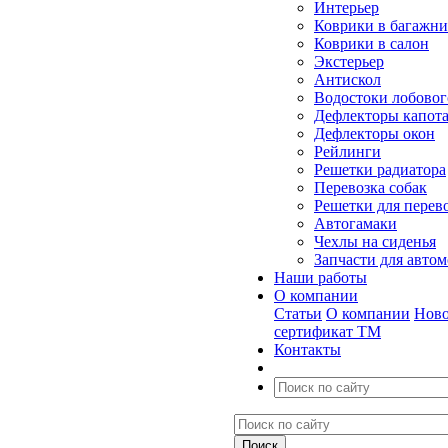
Интерьер
Коврики в багажн
Коврики в салон
Экстерьер
Антискол
Водостоки лобовог
Дефлекторы капот
Дефлекторы окон
Рейлинги
Решетки радиатора
Перевозка собак
Решетки для перев
Автогамаки
Чехлы на сиденья
Запчасти для авто
Наши работы
О компании
Статьи
О компании
Ново
сертификат ТМ
Контакты