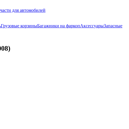
части для автомобилей
ь
Грузовые корзины
Багажники на фаркоп
Аксессуары
Запасные
008)