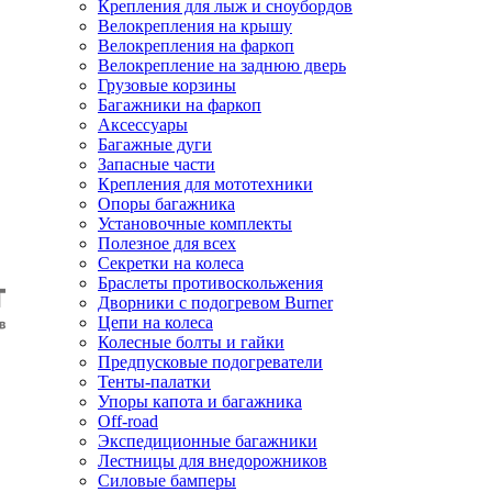
Крепления для лыж и сноубордов
Велокрепления на крышу
Велокрепления на фаркоп
Велокрепление на заднюю дверь
Грузовые корзины
Багажники на фаркоп
Аксессуары
Багажные дуги
Запасные части
Крепления для мототехники
Опоры багажника
Установочные комплекты
Полезное для всех
Секретки на колеса
Браслеты противоскольжения
Дворники с подогревом Burner
Цепи на колеса
Колесные болты и гайки
Предпусковые подогреватели
Тенты-палатки
Упоры капота и багажника
Off-road
Экспедиционные багажники
Лестницы для внедорожников
Силовые бамперы