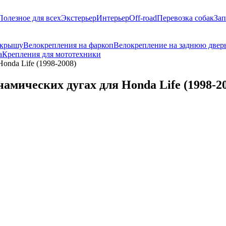
Полезное для всех
Экстерьер
Интерьер
Off-road
Перевозка собак
Зап
 крышу
Велокрепления на фаркоп
Велокрепление на заднюю двер
а
Крепления для мототехники
onda Life (1998-2008)
амических дугах для Honda Life (1998-2