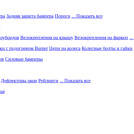
ера
Задняя защита бампера
Пороги
... Показать все
в
ноубордов
Велокрепления на крышу
Велокрепления на фаркоп
..
и с подогревом Burner
Цепи на колеса
Колесные болты и гайки
ов
Силовые бамперы
Дефлекторы окон
Рейлинги
... Показать все
ья