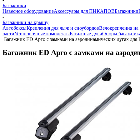
Багажники
Навесное оборудование
Аксессуары для ПИКАПОВ
Багажники
-
Багажники на крышу
Автобоксы
Крепления для лыж и сноубордов
Велокрепления на
части
Установочные комплекты
Багажные дуги
Опоры багажник
-
Багажник ED Арго с замками на аэродинамических дугах для H
Багажник ED Арго с замками на аэродин