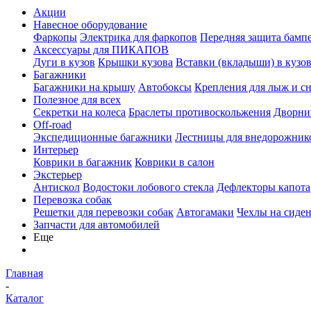
Акции
Навесное оборудование
Фаркопы
Электрика для фаркопов
Передняя защита бамп
Аксессуары для ПИКАПОВ
Дуги в кузов
Крышки кузова
Вставки (вкладыши) в кузо
Багажники
Багажники на крышу
Автобоксы
Крепления для лыж и с
Полезное для всех
Секретки на колеса
Браслеты противоскольжения
Дворник
Off-road
Экспедиционные багажники
Лестницы для внедорожник
Интерьер
Коврики в багажник
Коврики в салон
Экстерьер
Антискол
Водостоки лобового стекла
Дефлекторы капота
Перевозка собак
Решетки для перевозки собак
Автогамаки
Чехлы на сиден
Запчасти для автомобилей
Еще
Главная
-
Каталог
-