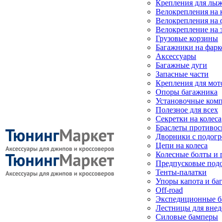
Крепления для лыж
Велокрепления на
Велокрепления на 
Велокрепление на 
Грузовые корзины
Багажники на фарк
Аксессуары
Багажные дуги
Запасные части
Крепления для мот
Опоры багажника
Установочные ком
Полезное для всех
Секретки на колеса
Браслеты противо
Дворники с подогр
Цепи на колеса
Колесные болты и 
Предпусковые под
Тенты-палатки
Упоры капота и ба
Off-road
Экспедиционные б
Лестницы для вне
Силовые бамперы