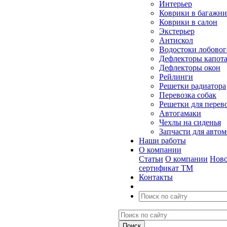
Интерьер
Коврики в багажн
Коврики в салон
Экстерьер
Антискол
Водостоки лобовог
Дефлекторы капот
Дефлекторы окон
Рейлинги
Решетки радиатора
Перевозка собак
Решетки для перев
Автогамаки
Чехлы на сиденья
Запчасти для авто
Наши работы
О компании
Статьи
О компании
Ново
сертификат ТМ
Контакты