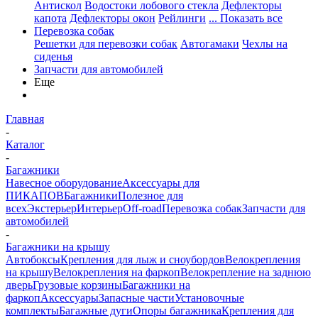
Антискол
Водостоки лобового стекла
Дефлекторы
капота
Дефлекторы окон
Рейлинги
... Показать все
Перевозка собак
Решетки для перевозки собак
Автогамаки
Чехлы на
сиденья
Запчасти для автомобилей
Еще
Главная
-
Каталог
-
Багажники
Навесное оборудование
Аксессуары для
ПИКАПОВ
Багажники
Полезное для
всех
Экстерьер
Интерьер
Off-road
Перевозка собак
Запчасти для
автомобилей
-
Багажники на крышу
Автобоксы
Крепления для лыж и сноубордов
Велокрепления
на крышу
Велокрепления на фаркоп
Велокрепление на заднюю
дверь
Грузовые корзины
Багажники на
фаркоп
Аксессуары
Запасные части
Установочные
комплекты
Багажные дуги
Опоры багажника
Крепления для