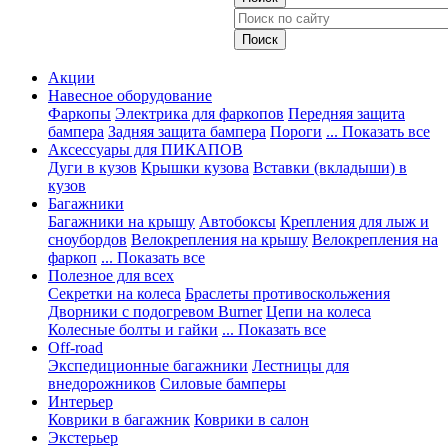
Акции
Навесное оборудование
Фаркопы
Электрика для фаркопов
Передняя защита
бампера
Задняя защита бампера
Пороги
... Показать все
Аксессуары для ПИКАПОВ
Дуги в кузов
Крышки кузова
Вставки (вкладыши) в
кузов
Багажники
Багажники на крышу
Автобоксы
Крепления для лыж и
сноубордов
Велокрепления на крышу
Велокрепления на
фаркоп
... Показать все
Полезное для всех
Секретки на колеса
Браслеты противоскольжения
Дворники с подогревом Burner
Цепи на колеса
Колесные болты и гайки
... Показать все
Off-road
Экспедиционные багажники
Лестницы для
внедорожников
Силовые бамперы
Интерьер
Коврики в багажник
Коврики в салон
Экстерьер