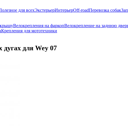
Полезное для всех
Экстерьер
Интерьер
Off-road
Перевозка собак
Зап
 крышу
Велокрепления на фаркоп
Велокрепление на заднюю двер
а
Крепления для мототехники
 дугах для Wey 07