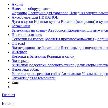
Акции
Навесное оборудование
Фаркопы
Электрика для фаркопов
Передняя защита бамп
Аксессуары для ПИКАПОВ
Дуги в кузов
Крышки кузова
Вставки (вкладыши) в кузо
Багажники
Багажники на крышу
Автобоксы
Крепления для лыж и с
Полезное для всех
Секретки на колеса
Браслеты противоскольжения
Дворник
Off-road
Экспедиционные багажники
Лестницы для внедорожник
Интерьер
Коврики в багажник
Коврики в салон
Экстерьер
Антискол
Водостоки лобового стекла
Дефлекторы капота
Перевозка собак
Решетки для перевозки собак
Автогамаки
Чехлы на сиден
Запчасти для автомобилей
Еще
Главная
-
Каталог
-