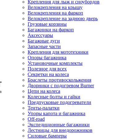
Крепления для лыж и сноубордов
Велокрепления на крышу
Велокрепления на фаркоп
Велокрепление на заднюю дверь
Грузовые корзины
Багажники на фаркоп
Аксессуары
Багажные дуги
Запасные части
Крепления для мототехники
Опоры багажника
Установочные комплекты
Полезное для всех
Секретки на колеса
Браслеты противоскольжения
Дворники с подогревом Burner
Цепи на колеса
Колесные болты и гайки
Предпусковые подогреватели
Тенты-палатки
Упоры капота и багажника
Off-road
Экспедиционные багажники
Лестницы для внедорожников
Силовые бамперы