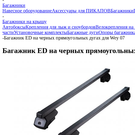
Багажники
Навесное оборудование
Аксессуары для ПИКАПОВ
Багажники
-
Багажники на крышу
Автобоксы
Крепления для лыж и сноубордов
Велокрепления на
части
Установочные комплекты
Багажные дуги
Опоры багажник
-
Багажник ED на черных прямоугольных дугах для Wey 07
Багажник ED на черных прямоугольных