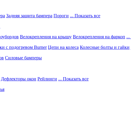
ера
Задняя защита бампера
Пороги
... Показать все
в
ноубордов
Велокрепления на крышу
Велокрепления на фаркоп
..
и с подогревом Burner
Цепи на колеса
Колесные болты и гайки
ов
Силовые бамперы
Дефлекторы окон
Рейлинги
... Показать все
ья