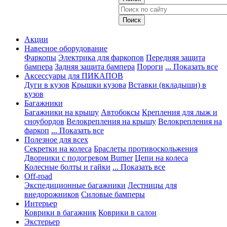
Акции
Навесное оборудование
Фаркопы
Электрика для фаркопов
Передняя защита
бампера
Задняя защита бампера
Пороги
... Показать все
Аксессуары для ПИКАПОВ
Дуги в кузов
Крышки кузова
Вставки (вкладыши) в
кузов
Багажники
Багажники на крышу
Автобоксы
Крепления для лыж и
сноубордов
Велокрепления на крышу
Велокрепления на
фаркоп
... Показать все
Полезное для всех
Секретки на колеса
Браслеты противоскольжения
Дворники с подогревом Burner
Цепи на колеса
Колесные болты и гайки
... Показать все
Off-road
Экспедиционные багажники
Лестницы для
внедорожников
Силовые бамперы
Интерьер
Коврики в багажник
Коврики в салон
Экстерьер