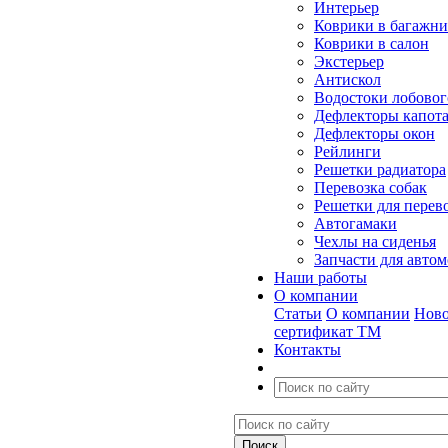
Интерьер
Коврики в багажн
Коврики в салон
Экстерьер
Антискол
Водостоки лобовог
Дефлекторы капот
Дефлекторы окон
Рейлинги
Решетки радиатора
Перевозка собак
Решетки для перев
Автогамаки
Чехлы на сиденья
Запчасти для авто
Наши работы
О компании
Статьи
О компании
Ново
сертификат ТМ
Контакты