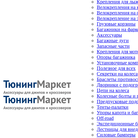
Крепления для лыж
Велокрепления на
Велокрепления на 
Велокрепление на 
Грузовые корзины
Багажники на фарк
Аксессуары
Багажные дуги
Запасные части
Крепления для мот
Опоры багажника
Установочные ком
Полезное для всех
Секретки на колеса
Браслеты противо
Дворники с подогр
Цепи на колеса
Колесные болты и 
Предпусковые под
Тенты-палатки
Упоры капота и ба
Off-road
Экспедиционные б
Лестницы для вне
Силовые бамперы