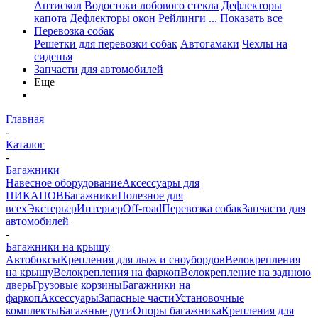
Антискол
Водостоки лобового стекла
Дефлекторы
капота
Дефлекторы окон
Рейлинги
... Показать все
Перевозка собак
Решетки для перевозки собак
Автогамаки
Чехлы на
сиденья
Запчасти для автомобилей
Еще
Главная
-
Каталог
-
Багажники
Навесное оборудование
Аксессуары для
ПИКАПОВ
Багажники
Полезное для
всех
Экстерьер
Интерьер
Off-road
Перевозка собак
Запчасти для
автомобилей
-
Багажники на крышу
Автобоксы
Крепления для лыж и сноубордов
Велокрепления
на крышу
Велокрепления на фаркоп
Велокрепление на заднюю
дверь
Грузовые корзины
Багажники на
фаркоп
Аксессуары
Запасные части
Установочные
комплекты
Багажные дуги
Опоры багажника
Крепления для